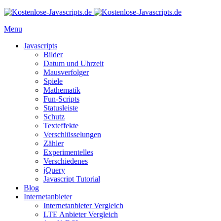
Menu
Javascripts
Bilder
Datum und Uhrzeit
Mausverfolger
Spiele
Mathematik
Fun-Scripts
Statusleiste
Schutz
Texteffekte
Verschlüsselungen
Zähler
Experimentelles
Verschiedenes
jQuery
Javascript Tutorial
Blog
Internetanbieter
Internetanbieter Vergleich
LTE Anbieter Vergleich