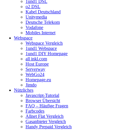
1und1 DSL
o2 DSL
Kabel Deutschland
Unitymedia
Deutsche Telekom
Vodafone
Mobiles Internet
Webspace
Webspace Vergleich
1und1 Webspace
1und1 DIY Homepage
all inkl.com
Host Europe
Serverway
WebGo24
Homepage.eu
Jimdo
Nützliches
Javascript-Tutorial
Browser Übersicht
FAQ – Häufige Fragen
Farbcodes
Allnet Flat Vergleich
Gasanbieter Vergleich
Handy Prepaid Vergleich