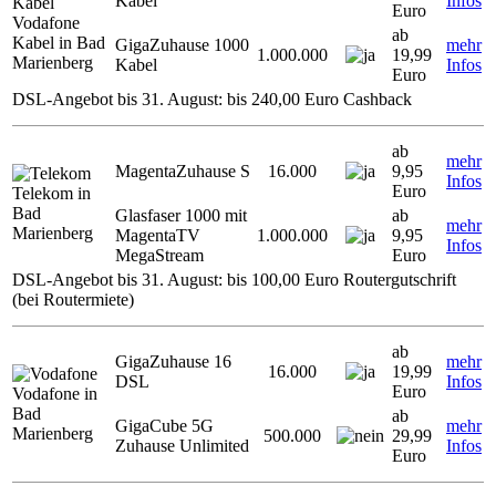
Kabel
Infos
Euro
Vodafone
ab
Kabel in Bad
GigaZuhause 1000
mehr
1.000.000
19,99
Marienberg
Kabel
Infos
Euro
DSL-Angebot bis 31. August: bis 240,00 Euro Cashback
ab
mehr
MagentaZuhause S
16.000
9,95
Infos
Euro
Telekom in
Bad
Glasfaser 1000 mit
ab
mehr
Marienberg
MagentaTV
1.000.000
9,95
Infos
MegaStream
Euro
DSL-Angebot bis 31. August: bis 100,00 Euro Routergutschrift
(bei Routermiete)
ab
GigaZuhause 16
mehr
16.000
19,99
DSL
Infos
Euro
Vodafone in
Bad
ab
GigaCube 5G
mehr
Marienberg
500.000
29,99
Zuhause Unlimited
Infos
Euro