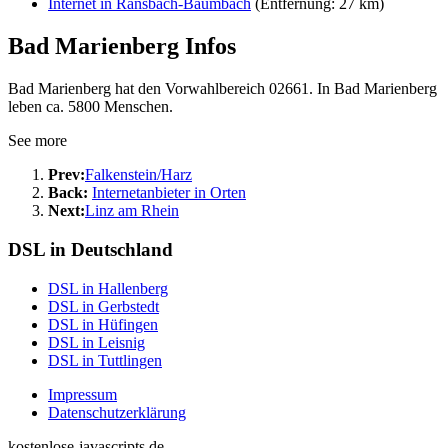
Internet in Ransbach-Baumbach
(Entfernung: 27 km)
Bad Marienberg Infos
Bad Marienberg hat den Vorwahlbereich 02661. In Bad Marienberg
leben ca. 5800 Menschen.
See more
Prev:
Falkenstein/Harz
Back:
Internetanbieter in Orten
Next:
Linz am Rhein
DSL in Deutschland
DSL in Hallenberg
DSL in Gerbstedt
DSL in Hüfingen
DSL in Leisnig
DSL in Tuttlingen
Impressum
Datenschutzerklärung
kostenlose-javascripts.de