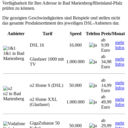
Verfügbarkeit für Ihre Adresse in Bad Marienberg/Rheinland-Pfalz
prüfen zu können.
Die gezeigten Geschwindigkeiten sind Beispiele und stellen nicht
das gesamte Produktsortiment des jeweiligen DSL-Anbieters dar.
Anbieter
Tarif
Speed
Telefon
Preis/Monat
ab
mehr
DSL 16
16.000
9,99
Infos
Euro
1&1 in Bad
ab
Marienberg
Glasfaser 1000 mit
mehr
1.000.000
34,98
TV
Infos
Euro
ab
mehr
o2 Home S (DSL)
50.000
14,99
Infos
Euro
o2 in Bad
ab
Marienberg
o2 Home XXL
mehr
1.000.000
49,99
(Glasfaser)
Infos
Euro
ab
GigaZuhause 50
mehr
50.000
29,99