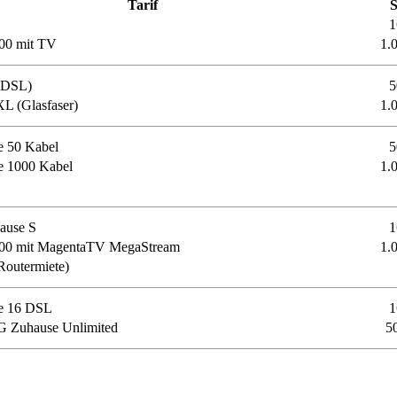
Tarif
1
000 mit TV
1.
(DSL)
5
 (Glasfaser)
1.
 50 Kabel
5
e 1000 Kabel
1.
ause S
1
000 mit MagentaTV MegaStream
1.
Routermiete)
e 16 DSL
1
G Zuhause Unlimited
5