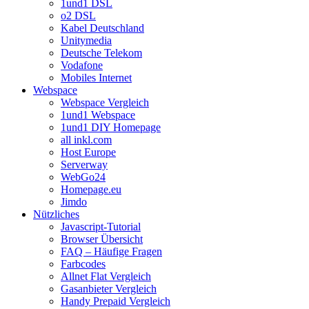
1und1 DSL
o2 DSL
Kabel Deutschland
Unitymedia
Deutsche Telekom
Vodafone
Mobiles Internet
Webspace
Webspace Vergleich
1und1 Webspace
1und1 DIY Homepage
all inkl.com
Host Europe
Serverway
WebGo24
Homepage.eu
Jimdo
Nützliches
Javascript-Tutorial
Browser Übersicht
FAQ – Häufige Fragen
Farbcodes
Allnet Flat Vergleich
Gasanbieter Vergleich
Handy Prepaid Vergleich