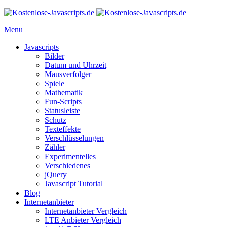
Menu
Javascripts
Bilder
Datum und Uhrzeit
Mausverfolger
Spiele
Mathematik
Fun-Scripts
Statusleiste
Schutz
Texteffekte
Verschlüsselungen
Zähler
Experimentelles
Verschiedenes
jQuery
Javascript Tutorial
Blog
Internetanbieter
Internetanbieter Vergleich
LTE Anbieter Vergleich