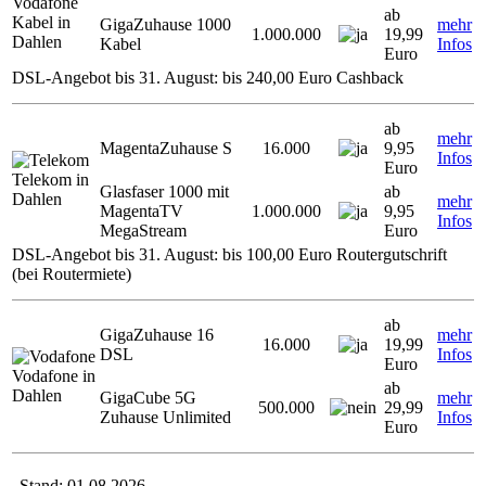
Vodafone
ab
Kabel in
GigaZuhause 1000
mehr
1.000.000
19,99
Dahlen
Kabel
Infos
Euro
DSL-Angebot bis 31. August: bis 240,00 Euro Cashback
ab
mehr
MagentaZuhause S
16.000
9,95
Infos
Euro
Telekom in
Glasfaser 1000 mit
ab
Dahlen
mehr
MagentaTV
1.000.000
9,95
Infos
MegaStream
Euro
DSL-Angebot bis 31. August: bis 100,00 Euro Routergutschrift
(bei Routermiete)
ab
GigaZuhause 16
mehr
16.000
19,99
DSL
Infos
Euro
Vodafone in
ab
Dahlen
GigaCube 5G
mehr
500.000
29,99
Zuhause Unlimited
Infos
Euro
Stand: 01.08.2026