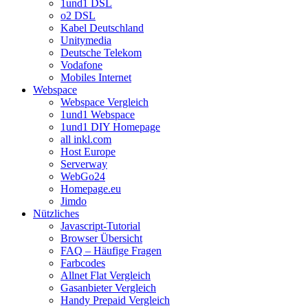
1und1 DSL
o2 DSL
Kabel Deutschland
Unitymedia
Deutsche Telekom
Vodafone
Mobiles Internet
Webspace
Webspace Vergleich
1und1 Webspace
1und1 DIY Homepage
all inkl.com
Host Europe
Serverway
WebGo24
Homepage.eu
Jimdo
Nützliches
Javascript-Tutorial
Browser Übersicht
FAQ – Häufige Fragen
Farbcodes
Allnet Flat Vergleich
Gasanbieter Vergleich
Handy Prepaid Vergleich