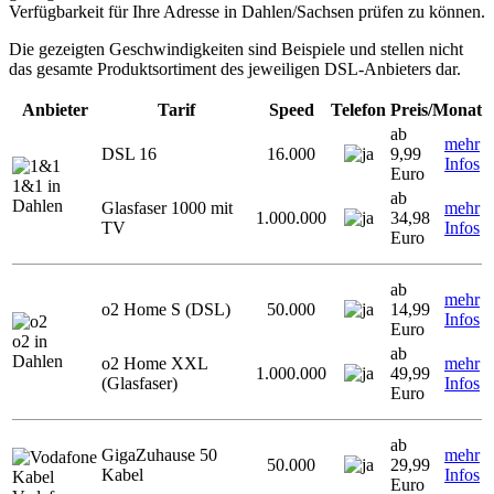
Verfügbarkeit für Ihre Adresse in Dahlen/Sachsen prüfen zu können.
Die gezeigten Geschwindigkeiten sind Beispiele und stellen nicht
das gesamte Produktsortiment des jeweiligen DSL-Anbieters dar.
Anbieter
Tarif
Speed
Telefon
Preis/Monat
ab
mehr
DSL 16
16.000
9,99
Infos
Euro
1&1 in
ab
Dahlen
Glasfaser 1000 mit
mehr
1.000.000
34,98
TV
Infos
Euro
ab
mehr
o2 Home S (DSL)
50.000
14,99
Infos
Euro
o2 in
ab
Dahlen
o2 Home XXL
mehr
1.000.000
49,99
(Glasfaser)
Infos
Euro
ab
GigaZuhause 50
mehr
50.000
29,99
Kabel
Infos
Euro