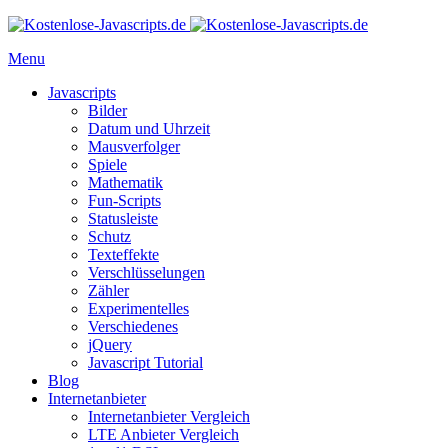
Menu
Javascripts
Bilder
Datum und Uhrzeit
Mausverfolger
Spiele
Mathematik
Fun-Scripts
Statusleiste
Schutz
Texteffekte
Verschlüsselungen
Zähler
Experimentelles
Verschiedenes
jQuery
Javascript Tutorial
Blog
Internetanbieter
Internetanbieter Vergleich
LTE Anbieter Vergleich