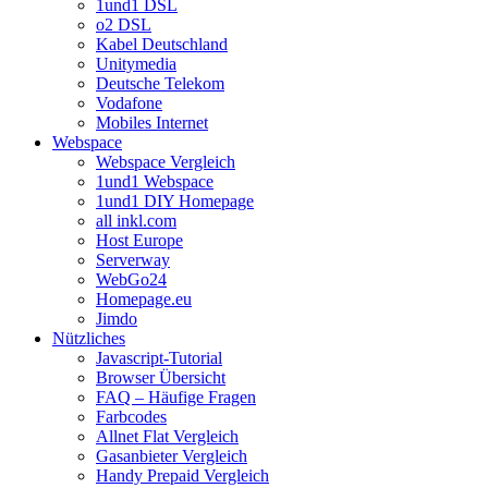
1und1 DSL
o2 DSL
Kabel Deutschland
Unitymedia
Deutsche Telekom
Vodafone
Mobiles Internet
Webspace
Webspace Vergleich
1und1 Webspace
1und1 DIY Homepage
all inkl.com
Host Europe
Serverway
WebGo24
Homepage.eu
Jimdo
Nützliches
Javascript-Tutorial
Browser Übersicht
FAQ – Häufige Fragen
Farbcodes
Allnet Flat Vergleich
Gasanbieter Vergleich
Handy Prepaid Vergleich