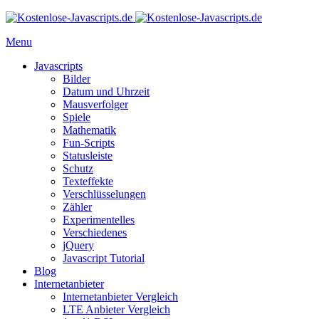
Menu
Javascripts
Bilder
Datum und Uhrzeit
Mausverfolger
Spiele
Mathematik
Fun-Scripts
Statusleiste
Schutz
Texteffekte
Verschlüsselungen
Zähler
Experimentelles
Verschiedenes
jQuery
Javascript Tutorial
Blog
Internetanbieter
Internetanbieter Vergleich
LTE Anbieter Vergleich