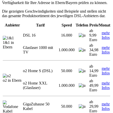
Verfügbarkeit für Ihre Adresse in Ebern/Bayern prüfen zu können.
Die gezeigten Geschwindigkeiten sind Beispiele und stellen nicht
das gesamte Produktsortiment des jeweiligen DSL-Anbieters dar.
Anbieter
Tarif
Speed
Telefon
Preis/Monat
ab
mehr
DSL 16
16.000
9,99
Infos
Euro
1&1 in
ab
Ebern
Glasfaser 1000 mit
mehr
1.000.000
34,98
TV
Infos
Euro
ab
mehr
o2 Home S (DSL)
50.000
14,99
Infos
Euro
o2 in Ebern
ab
o2 Home XXL
mehr
1.000.000
49,99
(Glasfaser)
Infos
Euro
ab
GigaZuhause 50
mehr
50.000
29,99
Kabel
Infos
Euro