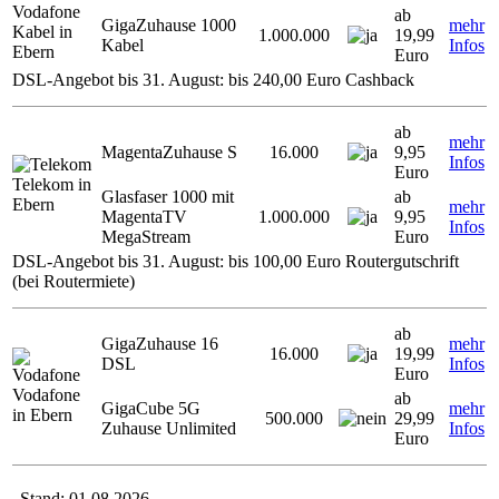
Vodafone
ab
GigaZuhause 1000
mehr
Kabel in
1.000.000
19,99
Kabel
Infos
Ebern
Euro
DSL-Angebot bis 31. August: bis 240,00 Euro Cashback
ab
mehr
MagentaZuhause S
16.000
9,95
Infos
Euro
Telekom in
Glasfaser 1000 mit
ab
Ebern
mehr
MagentaTV
1.000.000
9,95
Infos
MegaStream
Euro
DSL-Angebot bis 31. August: bis 100,00 Euro Routergutschrift
(bei Routermiete)
ab
GigaZuhause 16
mehr
16.000
19,99
DSL
Infos
Euro
Vodafone
ab
GigaCube 5G
mehr
in Ebern
500.000
29,99
Zuhause Unlimited
Infos
Euro
Stand: 01.08.2026