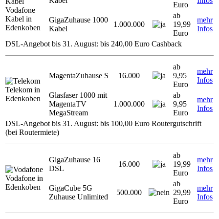
Kabel
Infos
Euro
Vodafone
ab
Kabel in
GigaZuhause 1000
mehr
1.000.000
19,99
Edenkoben
Kabel
Infos
Euro
DSL-Angebot bis 31. August: bis 240,00 Euro Cashback
ab
mehr
MagentaZuhause S
16.000
9,95
Infos
Euro
Telekom in
Glasfaser 1000 mit
ab
Edenkoben
mehr
MagentaTV
1.000.000
9,95
Infos
MegaStream
Euro
DSL-Angebot bis 31. August: bis 100,00 Euro Routergutschrift
(bei Routermiete)
ab
GigaZuhause 16
mehr
16.000
19,99
DSL
Infos
Euro
Vodafone in
ab
Edenkoben
GigaCube 5G
mehr
500.000
29,99
Zuhause Unlimited
Infos
Euro