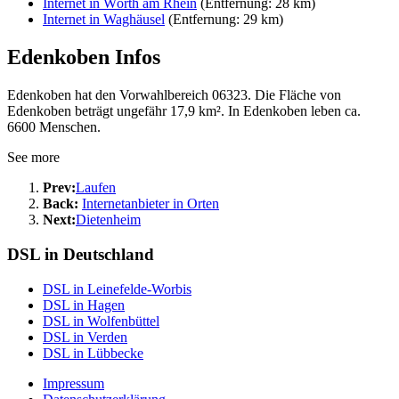
Internet in Wörth am Rhein
(Entfernung: 28 km)
Internet in Waghäusel
(Entfernung: 29 km)
Edenkoben Infos
Edenkoben hat den Vorwahlbereich 06323. Die Fläche von
Edenkoben beträgt ungefähr 17,9 km². In Edenkoben leben ca.
6600 Menschen.
See more
Prev:
Laufen
Back:
Internetanbieter in Orten
Next:
Dietenheim
DSL in Deutschland
DSL in Leinefelde-Worbis
DSL in Hagen
DSL in Wolfenbüttel
DSL in Verden
DSL in Lübbecke
Impressum