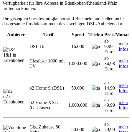
Verfügbarkeit für Ihre Adresse in Edenkoben/Rheinland-Pfalz
prüfen zu können.
Die gezeigten Geschwindigkeiten sind Beispiele und stellen nicht
das gesamte Produktsortiment des jeweiligen DSL-Anbieters dar.
Anbieter
Tarif
Speed
Telefon
Preis/Monat
ab
mehr
DSL 16
16.000
9,99
Infos
Euro
1&1 in
ab
Edenkoben
Glasfaser 1000 mit
mehr
1.000.000
34,98
TV
Infos
Euro
ab
mehr
o2 Home S (DSL)
50.000
14,99
Infos
Euro
o2 in
ab
Edenkoben
o2 Home XXL
mehr
1.000.000
49,99
(Glasfaser)
Infos
Euro
ab
GigaZuhause 50
mehr
50.000
29,99