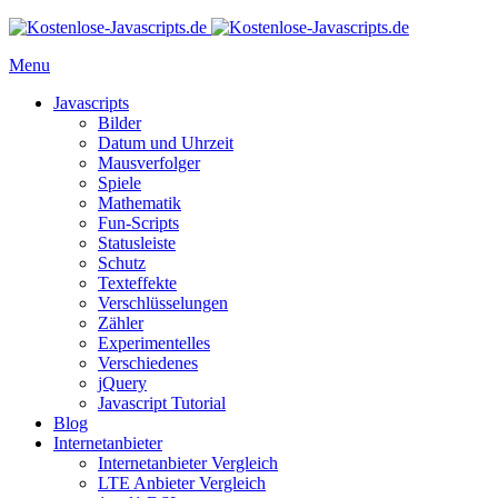
Menu
Javascripts
Bilder
Datum und Uhrzeit
Mausverfolger
Spiele
Mathematik
Fun-Scripts
Statusleiste
Schutz
Texteffekte
Verschlüsselungen
Zähler
Experimentelles
Verschiedenes
jQuery
Javascript Tutorial
Blog
Internetanbieter
Internetanbieter Vergleich
LTE Anbieter Vergleich