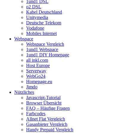
1und1 DSL
o2 DSL
Kabel Deutschland
Unitymedia
Deutsche Telekom
Vodafone
Mobiles Internet
Webspace
Webspace Vergleich
1und1 Webspace
1und1 DIY Homepage
all inkl.com
Host Europe
Serverway
WebGo24
Homepage.eu
Jimdo
Nützliches
Javascript-Tutorial
Browser Übersicht
FAQ – Häufige Fragen
Farbcodes
Allnet Flat Vergleich
Gasanbieter Vergleich
Handy Prepaid Vergleich