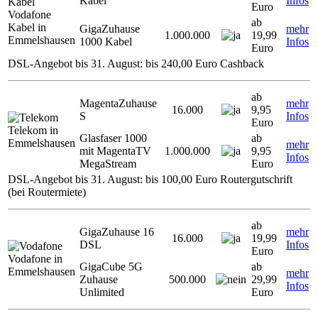
Kabel
Infos
Euro
Vodafone
ab
Kabel in
GigaZuhause
mehr
1.000.000
19,99
Emmelshausen
1000 Kabel
Infos
Euro
DSL-Angebot bis 31. August: bis 240,00 Euro Cashback
ab
MagentaZuhause
mehr
16.000
9,95
S
Infos
Euro
Telekom in
Glasfaser 1000
ab
Emmelshausen
mehr
mit MagentaTV
1.000.000
9,95
Infos
MegaStream
Euro
DSL-Angebot bis 31. August: bis 100,00 Euro Routergutschrift
(bei Routermiete)
ab
GigaZuhause 16
mehr
16.000
19,99
DSL
Infos
Euro
Vodafone in
GigaCube 5G
ab
Emmelshausen
mehr
Zuhause
500.000
29,99
Infos
Unlimited
Euro