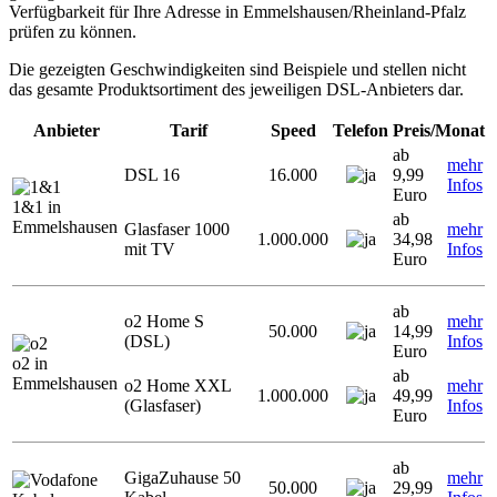
Verfügbarkeit für Ihre Adresse in Emmelshausen/Rheinland-Pfalz
prüfen zu können.
Die gezeigten Geschwindigkeiten sind Beispiele und stellen nicht
das gesamte Produktsortiment des jeweiligen DSL-Anbieters dar.
Anbieter
Tarif
Speed
Telefon
Preis/Monat
ab
mehr
DSL 16
16.000
9,99
Infos
Euro
1&1 in
ab
Emmelshausen
Glasfaser 1000
mehr
1.000.000
34,98
mit TV
Infos
Euro
ab
o2 Home S
mehr
50.000
14,99
(DSL)
Infos
Euro
o2 in
ab
Emmelshausen
o2 Home XXL
mehr
1.000.000
49,99
(Glasfaser)
Infos
Euro
ab
GigaZuhause 50
mehr
50.000
29,99