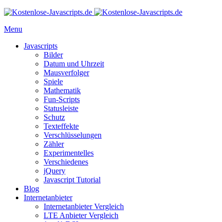
Menu
Javascripts
Bilder
Datum und Uhrzeit
Mausverfolger
Spiele
Mathematik
Fun-Scripts
Statusleiste
Schutz
Texteffekte
Verschlüsselungen
Zähler
Experimentelles
Verschiedenes
jQuery
Javascript Tutorial
Blog
Internetanbieter
Internetanbieter Vergleich
LTE Anbieter Vergleich