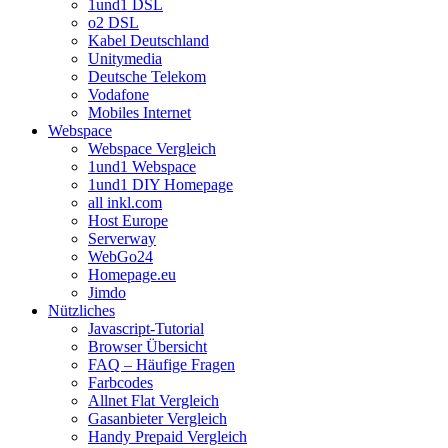
1und1 DSL
o2 DSL
Kabel Deutschland
Unitymedia
Deutsche Telekom
Vodafone
Mobiles Internet
Webspace
Webspace Vergleich
1und1 Webspace
1und1 DIY Homepage
all inkl.com
Host Europe
Serverway
WebGo24
Homepage.eu
Jimdo
Nützliches
Javascript-Tutorial
Browser Übersicht
FAQ – Häufige Fragen
Farbcodes
Allnet Flat Vergleich
Gasanbieter Vergleich
Handy Prepaid Vergleich