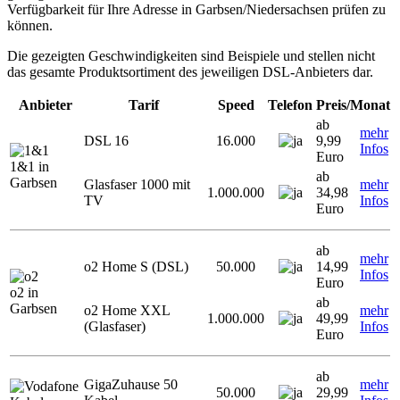
Verfügbarkeit für Ihre Adresse in Garbsen/Niedersachsen prüfen zu
können.
Die gezeigten Geschwindigkeiten sind Beispiele und stellen nicht
das gesamte Produktsortiment des jeweiligen DSL-Anbieters dar.
Anbieter
Tarif
Speed
Telefon
Preis/Monat
ab
mehr
DSL 16
16.000
9,99
Infos
Euro
1&1 in
ab
Garbsen
Glasfaser 1000 mit
mehr
1.000.000
34,98
TV
Infos
Euro
ab
mehr
o2 Home S (DSL)
50.000
14,99
Infos
Euro
o2 in
ab
Garbsen
o2 Home XXL
mehr
1.000.000
49,99
(Glasfaser)
Infos
Euro
ab
GigaZuhause 50
mehr
50.000
29,99