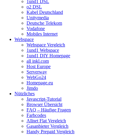
1und1 DSL
o2 DSL
Kabel Deutschland
Unitymedia
Deutsche Telekom
Vodafone
Mobiles Internet
Webspace
Webspace Vergleich
1und1 Webspace
1und1 DIY Homepage
all inkl.com
Host Europe
Serverway
WebGo24
Homepage.eu
Jimdo
Nützliches
Javascript-Tutorial
Browser Übersicht
FAQ – Häufige Fragen
Farbcodes
Allnet Flat Vergleich
Gasanbieter Vergleich
Handy Prepaid Vergleich