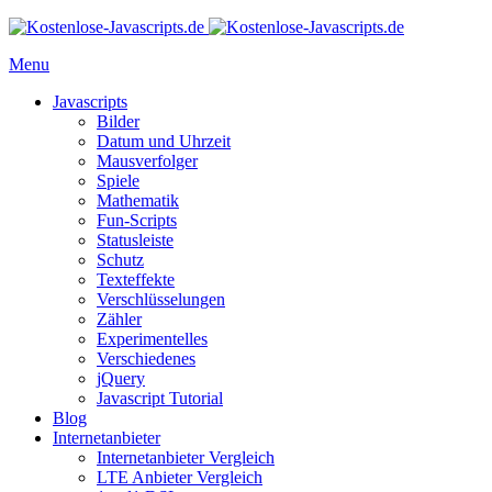
Menu
Javascripts
Bilder
Datum und Uhrzeit
Mausverfolger
Spiele
Mathematik
Fun-Scripts
Statusleiste
Schutz
Texteffekte
Verschlüsselungen
Zähler
Experimentelles
Verschiedenes
jQuery
Javascript Tutorial
Blog
Internetanbieter
Internetanbieter Vergleich
LTE Anbieter Vergleich