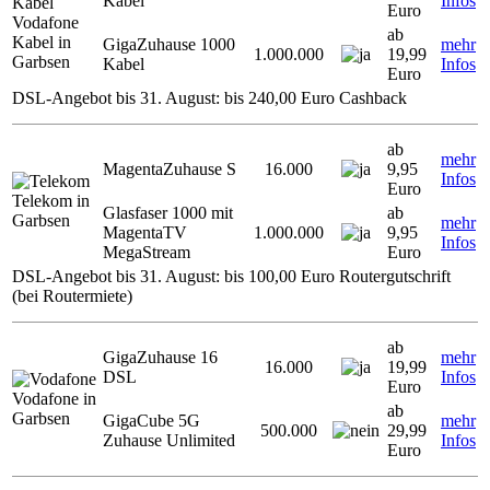
Kabel
Infos
Euro
Vodafone
ab
Kabel in
GigaZuhause 1000
mehr
1.000.000
19,99
Garbsen
Kabel
Infos
Euro
DSL-Angebot bis 31. August: bis 240,00 Euro Cashback
ab
mehr
MagentaZuhause S
16.000
9,95
Infos
Euro
Telekom in
Glasfaser 1000 mit
ab
Garbsen
mehr
MagentaTV
1.000.000
9,95
Infos
MegaStream
Euro
DSL-Angebot bis 31. August: bis 100,00 Euro Routergutschrift
(bei Routermiete)
ab
GigaZuhause 16
mehr
16.000
19,99
DSL
Infos
Euro
Vodafone in
ab
Garbsen
GigaCube 5G
mehr
500.000
29,99
Zuhause Unlimited
Infos
Euro