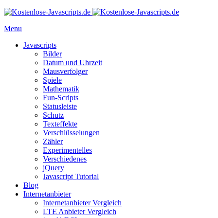
Menu
Javascripts
Bilder
Datum und Uhrzeit
Mausverfolger
Spiele
Mathematik
Fun-Scripts
Statusleiste
Schutz
Texteffekte
Verschlüsselungen
Zähler
Experimentelles
Verschiedenes
jQuery
Javascript Tutorial
Blog
Internetanbieter
Internetanbieter Vergleich
LTE Anbieter Vergleich