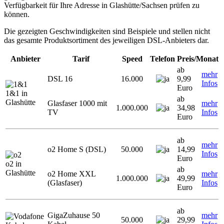
Verfügbarkeit für Ihre Adresse in Glashütte/Sachsen prüfen zu
können.
Die gezeigten Geschwindigkeiten sind Beispiele und stellen nicht
das gesamte Produktsortiment des jeweiligen DSL-Anbieters dar.
Anbieter
Tarif
Speed
Telefon
Preis/Monat
ab
mehr
DSL 16
16.000
9,99
Infos
Euro
1&1 in
ab
Glashütte
Glasfaser 1000 mit
mehr
1.000.000
34,98
TV
Infos
Euro
ab
mehr
o2 Home S (DSL)
50.000
14,99
Infos
Euro
o2 in
ab
Glashütte
o2 Home XXL
mehr
1.000.000
49,99
(Glasfaser)
Infos
Euro
ab
GigaZuhause 50
mehr
50.000
29,99