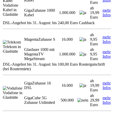
Kabel
Infos
Euro
Vodafone
ab
Kabel in
GigaZuhause 1000
mehr
1.000.000
19,99
Glashütte
Kabel
Infos
Euro
DSL-Angebot bis 31. August: bis 240,00 Euro Cashback
ab
mehr
MagentaZuhause S
16.000
9,95
Infos
Euro
Telekom in
Glasfaser 1000 mit
ab
Glashütte
mehr
MagentaTV
1.000.000
9,95
Infos
MegaStream
Euro
DSL-Angebot bis 31. August: bis 100,00 Euro Routergutschrift
(bei Routermiete)
ab
GigaZuhause 16
mehr
16.000
19,99
DSL
Infos
Euro
Vodafone in
ab
Glashütte
GigaCube 5G
mehr
500.000
29,99
Zuhause Unlimited
Infos
Euro