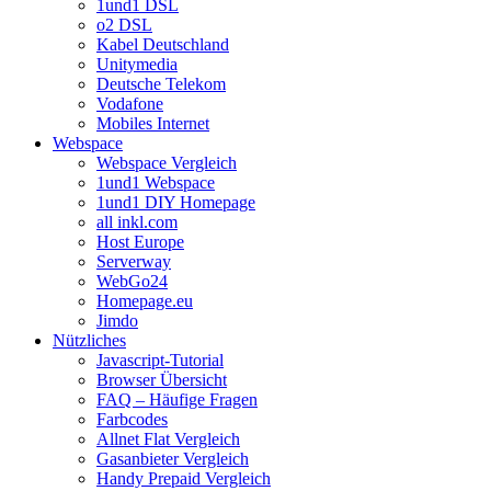
1und1 DSL
o2 DSL
Kabel Deutschland
Unitymedia
Deutsche Telekom
Vodafone
Mobiles Internet
Webspace
Webspace Vergleich
1und1 Webspace
1und1 DIY Homepage
all inkl.com
Host Europe
Serverway
WebGo24
Homepage.eu
Jimdo
Nützliches
Javascript-Tutorial
Browser Übersicht
FAQ – Häufige Fragen
Farbcodes
Allnet Flat Vergleich
Gasanbieter Vergleich
Handy Prepaid Vergleich