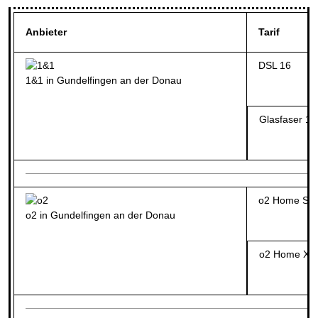
Anbieter
Tarif
DSL 16
1&1 in Gundelfingen an der Donau
Glasfaser 10
o2 Home S (
o2 in Gundelfingen an der Donau
o2 Home XXL