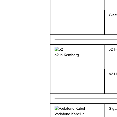
Glas
o2 H
o2 in Kemberg
o2 H
Giga
Vodafone Kabel in