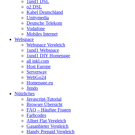
1und1 DSL
o2 DSL
Kabel Deutschland
Unitymedia
Deutsche Telekom
Vodafone
Mobiles Internet
Webspace
Webspace Vergleich
1und1 Webspace
1und1 DIY Homepage
all inkl.com
Host Europe
Serverway
WebGo24
Homepage.eu
Jimdo
Nützliches
Javascript-Tutorial
Browser Übersicht
FAQ – Häufige Fragen
Farbcodes
Allnet Flat Vergleich
Gasanbieter Vergleich
Handy Prepaid Vergleich