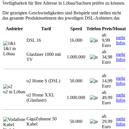
Verfügbarkeit für Ihre Adresse in Löbau/Sachsen prüfen zu können.
Die gezeigten Geschwindigkeiten sind Beispiele und stellen nicht
das gesamte Produktsortiment des jeweiligen DSL-Anbieters dar.
Anbieter
Tarif
Speed
Telefon
Preis/Monat
ab
mehr
DSL 16
16.000
9,99
Infos
Euro
1&1 in
ab
Löbau
Glasfaser 1000 mit
mehr
1.000.000
34,98
TV
Infos
Euro
ab
mehr
o2 Home S (DSL)
50.000
14,99
Infos
Euro
o2 in Löbau
ab
o2 Home XXL
mehr
1.000.000
49,99
(Glasfaser)
Infos
Euro
ab
GigaZuhause 50
mehr
50.000
29,99
Kabel
Infos
Euro