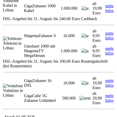
Vodafone
ab
Kabel in
GigaZuhause 1000
mehr
1.000.000
19,99
Löbau
Kabel
Infos
Euro
DSL-Angebot bis 31. August: bis 240,00 Euro Cashback
ab
mehr
MagentaZuhause S
16.000
9,95
Infos
Euro
Telekom in
Glasfaser 1000 mit
ab
Löbau
mehr
MagentaTV
1.000.000
9,95
Infos
MegaStream
Euro
DSL-Angebot bis 31. August: bis 100,00 Euro Routergutschrift
(bei Routermiete)
ab
GigaZuhause 16
mehr
16.000
19,99
DSL
Infos
Euro
Vodafone in
ab
Löbau
GigaCube 5G
mehr
500.000
29,99
Zuhause Unlimited
Infos
Euro
Stand: 01.08.2026