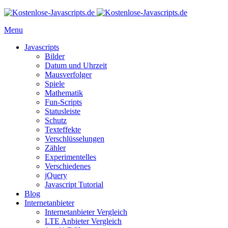
Menu
Javascripts
Bilder
Datum und Uhrzeit
Mausverfolger
Spiele
Mathematik
Fun-Scripts
Statusleiste
Schutz
Texteffekte
Verschlüsselungen
Zähler
Experimentelles
Verschiedenes
jQuery
Javascript Tutorial
Blog
Internetanbieter
Internetanbieter Vergleich
LTE Anbieter Vergleich