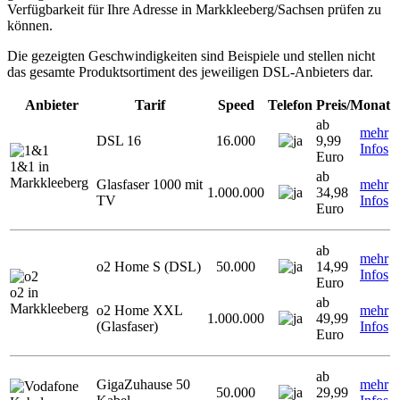
Verfügbarkeit für Ihre Adresse in Markkleeberg/Sachsen prüfen zu
können.
Die gezeigten Geschwindigkeiten sind Beispiele und stellen nicht
das gesamte Produktsortiment des jeweiligen DSL-Anbieters dar.
Anbieter
Tarif
Speed
Telefon
Preis/Monat
ab
mehr
DSL 16
16.000
9,99
Infos
Euro
1&1 in
ab
Markkleeberg
Glasfaser 1000 mit
mehr
1.000.000
34,98
TV
Infos
Euro
ab
mehr
o2 Home S (DSL)
50.000
14,99
Infos
Euro
o2 in
ab
Markkleeberg
o2 Home XXL
mehr
1.000.000
49,99
(Glasfaser)
Infos
Euro
ab
GigaZuhause 50
mehr
50.000
29,99