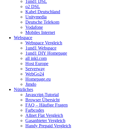
1und1 DSL
o2 DSL
Kabel Deutschland
Unitymedia
Deutsche Telekom
Vodafone
Mobiles Internet
Webspace
Webspace Vergleich
1und1 Webspace
1und1 DIY Homepage
all inkl.com
Host Europe
Serverway
WebGo24
Homepage.eu
Jimdo
Nützliches
Javascript-Tutorial
Browser Übersicht
FAQ – Häufige Fragen
Farbcodes
Allnet Flat Vergleich
Gasanbieter Vergleich
Handy Prepaid Vergleich