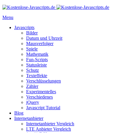
Menu
Javascripts
Bilder
Datum und Uhrzeit
Mausverfolger
Spiele
Mathematik
Fun-Scripts
Statusleiste
Schutz
Texteffekte
Verschlüsselungen
Zähler
Experimentelles
Verschiedenes
jQuery
Javascript Tutorial
Blog
Internetanbieter
Internetanbieter Vergleich
LTE Anbieter Vergleich