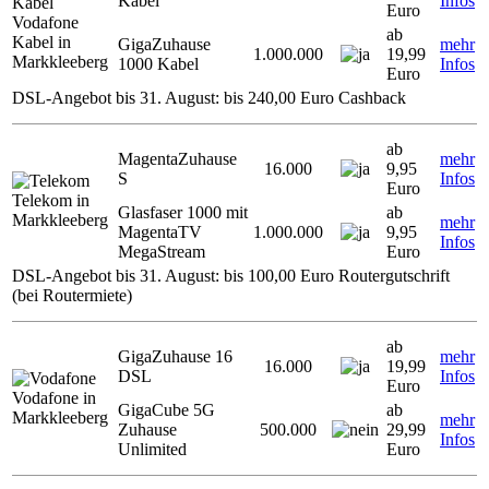
Kabel
Infos
Euro
Vodafone
ab
Kabel in
GigaZuhause
mehr
1.000.000
19,99
Markkleeberg
1000 Kabel
Infos
Euro
DSL-Angebot bis 31. August: bis 240,00 Euro Cashback
ab
MagentaZuhause
mehr
16.000
9,95
S
Infos
Euro
Telekom in
Glasfaser 1000 mit
ab
Markkleeberg
mehr
MagentaTV
1.000.000
9,95
Infos
MegaStream
Euro
DSL-Angebot bis 31. August: bis 100,00 Euro Routergutschrift
(bei Routermiete)
ab
GigaZuhause 16
mehr
16.000
19,99
DSL
Infos
Euro
Vodafone in
GigaCube 5G
ab
Markkleeberg
mehr
Zuhause
500.000
29,99
Infos
Unlimited
Euro