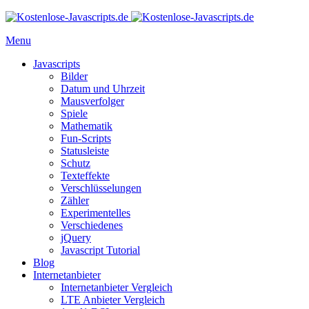
Menu
Javascripts
Bilder
Datum und Uhrzeit
Mausverfolger
Spiele
Mathematik
Fun-Scripts
Statusleiste
Schutz
Texteffekte
Verschlüsselungen
Zähler
Experimentelles
Verschiedenes
jQuery
Javascript Tutorial
Blog
Internetanbieter
Internetanbieter Vergleich
LTE Anbieter Vergleich