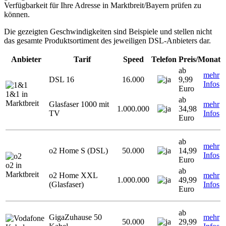
Verfügbarkeit für Ihre Adresse in Marktbreit/Bayern prüfen zu
können.
Die gezeigten Geschwindigkeiten sind Beispiele und stellen nicht
das gesamte Produktsortiment des jeweiligen DSL-Anbieters dar.
Anbieter
Tarif
Speed
Telefon
Preis/Monat
ab
mehr
DSL 16
16.000
9,99
Infos
Euro
1&1 in
ab
Marktbreit
Glasfaser 1000 mit
mehr
1.000.000
34,98
TV
Infos
Euro
ab
mehr
o2 Home S (DSL)
50.000
14,99
Infos
Euro
o2 in
ab
Marktbreit
o2 Home XXL
mehr
1.000.000
49,99
(Glasfaser)
Infos
Euro
ab
GigaZuhause 50
mehr
50.000
29,99