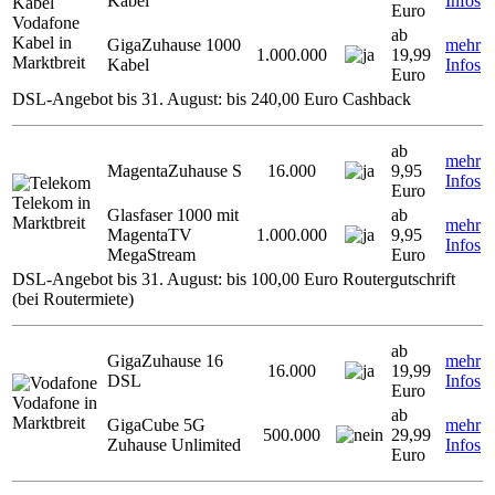
Kabel
Infos
Euro
Vodafone
ab
Kabel in
GigaZuhause 1000
mehr
1.000.000
19,99
Marktbreit
Kabel
Infos
Euro
DSL-Angebot bis 31. August: bis 240,00 Euro Cashback
ab
mehr
MagentaZuhause S
16.000
9,95
Infos
Euro
Telekom in
Glasfaser 1000 mit
ab
Marktbreit
mehr
MagentaTV
1.000.000
9,95
Infos
MegaStream
Euro
DSL-Angebot bis 31. August: bis 100,00 Euro Routergutschrift
(bei Routermiete)
ab
GigaZuhause 16
mehr
16.000
19,99
DSL
Infos
Euro
Vodafone in
ab
Marktbreit
GigaCube 5G
mehr
500.000
29,99
Zuhause Unlimited
Infos
Euro