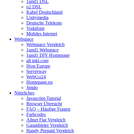
1und1 DSL
o2 DSL
Kabel Deutschland
Unitymedia
Deutsche Telekom
Vodafone
Mobiles Internet
Webspace
Webspace Vergleich
1und1 Webspace
1und1 DIY Homepage
all inkl.com
Host Europe
Serverway
WebGo24
Homepage.eu
Jimdo
Nützliches
Javascript-Tutorial
Browser Übersicht
FAQ – Häufige Fragen
Farbcodes
Allnet Flat Vergleich
Gasanbieter Vergleich
Handy Prepaid Vergleich