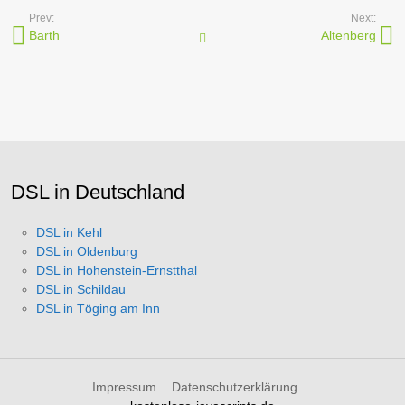
Prev:
Next:
Barth
Altenberg
Internetanbieter in Orten
DSL in Deutschland
DSL in Kehl
DSL in Oldenburg
DSL in Hohenstein-Ernstthal
DSL in Schildau
DSL in Töging am Inn
Impressum
Datenschutzerklärung