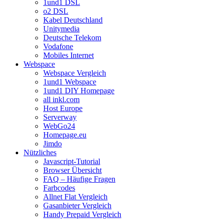
1und1 DSL
o2 DSL
Kabel Deutschland
Unitymedia
Deutsche Telekom
Vodafone
Mobiles Internet
Webspace
Webspace Vergleich
1und1 Webspace
1und1 DIY Homepage
all inkl.com
Host Europe
Serverway
WebGo24
Homepage.eu
Jimdo
Nützliches
Javascript-Tutorial
Browser Übersicht
FAQ – Häufige Fragen
Farbcodes
Allnet Flat Vergleich
Gasanbieter Vergleich
Handy Prepaid Vergleich