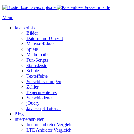
Menu
Javascripts
Bilder
Datum und Uhrzeit
Mausverfolger
Spiele
Mathematik
Fun-Scripts
Statusleiste
Schutz
Texteffekte
Verschlüsselungen
Zähler
Experimentelles
Verschiedenes
jQuery
Javascript Tutorial
Blog
Internetanbieter
Internetanbieter Vergleich
LTE Anbieter Vergleich