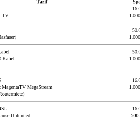
Tarif
Sp
16.
it TV
1.00
50.
asfaser)
1.00
Kabel
50.
0 Kabel
1.00
S
16.
it MagentaTV MegaStream
1.00
Routermiete)
DSL
16.
ause Unlimited
500