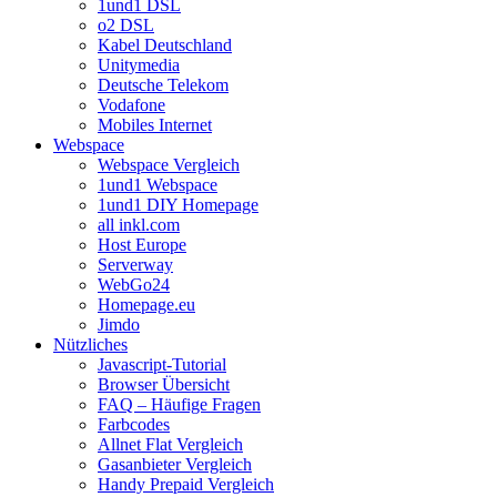
1und1 DSL
o2 DSL
Kabel Deutschland
Unitymedia
Deutsche Telekom
Vodafone
Mobiles Internet
Webspace
Webspace Vergleich
1und1 Webspace
1und1 DIY Homepage
all inkl.com
Host Europe
Serverway
WebGo24
Homepage.eu
Jimdo
Nützliches
Javascript-Tutorial
Browser Übersicht
FAQ – Häufige Fragen
Farbcodes
Allnet Flat Vergleich
Gasanbieter Vergleich
Handy Prepaid Vergleich