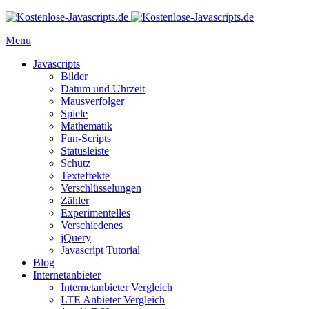
Menu
Javascripts
Bilder
Datum und Uhrzeit
Mausverfolger
Spiele
Mathematik
Fun-Scripts
Statusleiste
Schutz
Texteffekte
Verschlüsselungen
Zähler
Experimentelles
Verschiedenes
jQuery
Javascript Tutorial
Blog
Internetanbieter
Internetanbieter Vergleich
LTE Anbieter Vergleich