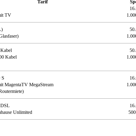
Tarif
Sp
16
mit TV
1.00
L)
50
lasfaser)
1.00
 Kabel
50
00 Kabel
1.00
 S
16
 mit MagentaTV MegaStream
1.00
Routermiete)
6 DSL
16
hause Unlimited
500