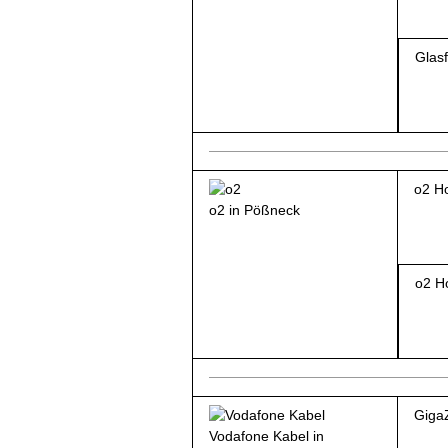
Glas
o2 H
o2 in Pößneck
o2 H
Giga
Vodafone Kabel in