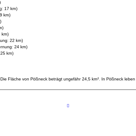
)
g: 17 km)
19 km)
)
m)
1 km)
nung: 22 km)
ernung: 24 km)
 25 km)
Die Fläche von Pößneck beträgt ungefähr 24,5 km². In Pößneck leben
Internetanbieter in Orten