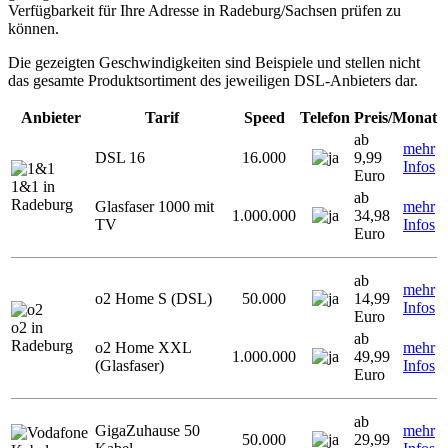
Verfügbarkeit für Ihre Adresse in Radeburg/Sachsen prüfen zu
können.
Die gezeigten Geschwindigkeiten sind Beispiele und stellen nicht
das gesamte Produktsortiment des jeweiligen DSL-Anbieters dar.
Anbieter
Tarif
Speed
Telefon
Preis/Monat
ab
mehr
DSL 16
16.000
9,99
Infos
Euro
1&1 in
ab
Radeburg
Glasfaser 1000 mit
mehr
1.000.000
34,98
TV
Infos
Euro
ab
mehr
o2 Home S (DSL)
50.000
14,99
Infos
Euro
o2 in
ab
Radeburg
o2 Home XXL
mehr
1.000.000
49,99
(Glasfaser)
Infos
Euro
ab
GigaZuhause 50
mehr
50.000
29,99