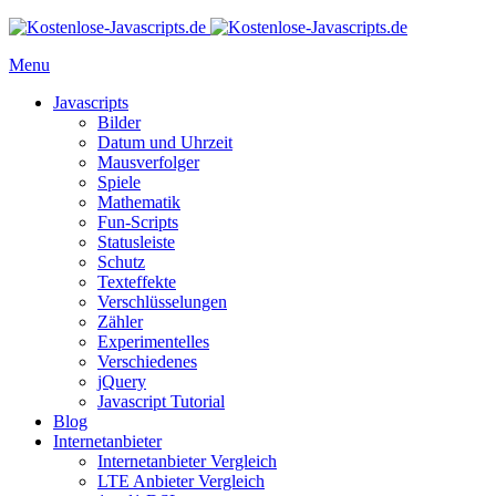
Menu
Javascripts
Bilder
Datum und Uhrzeit
Mausverfolger
Spiele
Mathematik
Fun-Scripts
Statusleiste
Schutz
Texteffekte
Verschlüsselungen
Zähler
Experimentelles
Verschiedenes
jQuery
Javascript Tutorial
Blog
Internetanbieter
Internetanbieter Vergleich
LTE Anbieter Vergleich