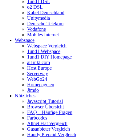
1und1 DSL
o2 DSL
Kabel Deutschland
Unitymedia
Deutsche Telekom
Vodafone
Mobiles Internet
Webspace
Webspace Vergleich
1und1 Webspace
1und1 DIY Homepage
all inkl.com
Host Europe
Serverway
WebGo24
Homepage.eu
Jimdo
Nützliches
Javascript-Tutorial
Browser Übersicht
FAQ – Häufige Fragen
Farbcodes
Allnet Flat Vergleich
Gasanbieter Vergleich
Handy Prepaid Vergleich