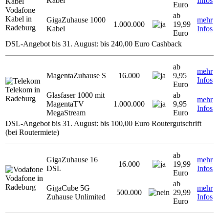
Kabel
Infos
Euro
Vodafone
ab
Kabel in
GigaZuhause 1000
mehr
1.000.000
19,99
Radeburg
Kabel
Infos
Euro
DSL-Angebot bis 31. August: bis 240,00 Euro Cashback
ab
mehr
MagentaZuhause S
16.000
9,95
Infos
Euro
Telekom in
Glasfaser 1000 mit
ab
Radeburg
mehr
MagentaTV
1.000.000
9,95
Infos
MegaStream
Euro
DSL-Angebot bis 31. August: bis 100,00 Euro Routergutschrift
(bei Routermiete)
ab
GigaZuhause 16
mehr
16.000
19,99
DSL
Infos
Euro
Vodafone in
ab
Radeburg
GigaCube 5G
mehr
500.000
29,99
Zuhause Unlimited
Infos
Euro