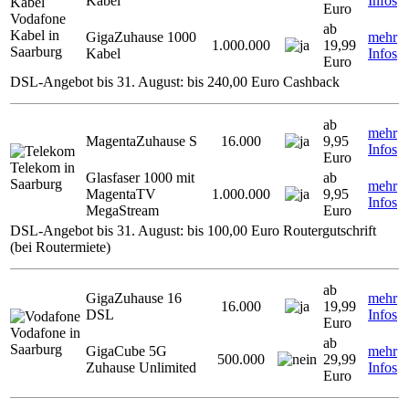
Kabel
Infos
Euro
Vodafone
ab
Kabel in
GigaZuhause 1000
mehr
1.000.000
19,99
Saarburg
Kabel
Infos
Euro
DSL-Angebot bis 31. August: bis 240,00 Euro Cashback
ab
mehr
MagentaZuhause S
16.000
9,95
Infos
Euro
Telekom in
Glasfaser 1000 mit
ab
Saarburg
mehr
MagentaTV
1.000.000
9,95
Infos
MegaStream
Euro
DSL-Angebot bis 31. August: bis 100,00 Euro Routergutschrift
(bei Routermiete)
ab
GigaZuhause 16
mehr
16.000
19,99
DSL
Infos
Euro
Vodafone in
ab
Saarburg
GigaCube 5G
mehr
500.000
29,99
Zuhause Unlimited
Infos
Euro