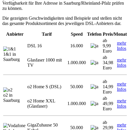
Verfügbarkeit für Ihre Adresse in Saarburg/Rheinland-Pfalz prüfen
zu können.
Die gezeigten Geschwindigkeiten sind Beispiele und stellen nicht
das gesamte Produktsortiment des jeweiligen DSL-Anbieters dar.
Anbieter
Tarif
Speed
Telefon
Preis/Monat
ab
mehr
DSL 16
16.000
9,99
Infos
Euro
1&1 in
ab
Saarburg
Glasfaser 1000 mit
mehr
1.000.000
34,98
TV
Infos
Euro
ab
mehr
o2 Home S (DSL)
50.000
14,99
Infos
Euro
o2 in
ab
Saarburg
o2 Home XXL
mehr
1.000.000
49,99
(Glasfaser)
Infos
Euro
ab
GigaZuhause 50
mehr
50.000
29,99