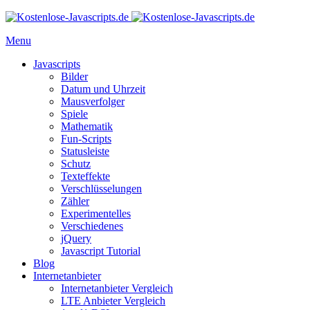
Menu
Javascripts
Bilder
Datum und Uhrzeit
Mausverfolger
Spiele
Mathematik
Fun-Scripts
Statusleiste
Schutz
Texteffekte
Verschlüsselungen
Zähler
Experimentelles
Verschiedenes
jQuery
Javascript Tutorial
Blog
Internetanbieter
Internetanbieter Vergleich
LTE Anbieter Vergleich