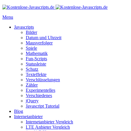
Menu
Javascripts
Bilder
Datum und Uhrzeit
Mausverfolger
Spiele
Mathematik
Fun-Scripts
Statusleiste
Schutz
Texteffekte
Verschlüsselungen
Zähler
Experimentelles
Verschiedenes
jQuery
Javascript Tutorial
Blog
Internetanbieter
Internetanbieter Vergleich
LTE Anbieter Vergleich