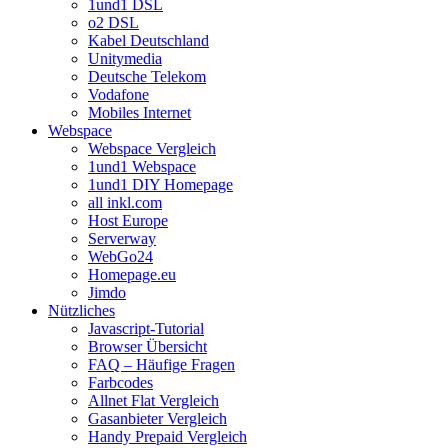
1und1 DSL
o2 DSL
Kabel Deutschland
Unitymedia
Deutsche Telekom
Vodafone
Mobiles Internet
Webspace
Webspace Vergleich
1und1 Webspace
1und1 DIY Homepage
all inkl.com
Host Europe
Serverway
WebGo24
Homepage.eu
Jimdo
Nützliches
Javascript-Tutorial
Browser Übersicht
FAQ – Häufige Fragen
Farbcodes
Allnet Flat Vergleich
Gasanbieter Vergleich
Handy Prepaid Vergleich