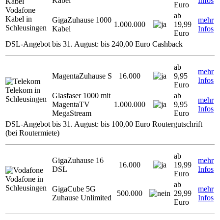
Kabel
Infos
Euro
Vodafone
ab
Kabel in
GigaZuhause 1000
mehr
1.000.000
19,99
Schleusingen
Kabel
Infos
Euro
DSL-Angebot bis 31. August: bis 240,00 Euro Cashback
ab
mehr
MagentaZuhause S
16.000
9,95
Infos
Euro
Telekom in
Glasfaser 1000 mit
ab
Schleusingen
mehr
MagentaTV
1.000.000
9,95
Infos
MegaStream
Euro
DSL-Angebot bis 31. August: bis 100,00 Euro Routergutschrift
(bei Routermiete)
ab
GigaZuhause 16
mehr
16.000
19,99
DSL
Infos
Euro
Vodafone in
ab
Schleusingen
GigaCube 5G
mehr
500.000
29,99
Zuhause Unlimited
Infos
Euro