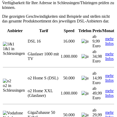
Verfügbarkeit für Ihre Adresse in Schleusingen/Thüringen prüfen zu
können.
Die gezeigten Geschwindigkeiten sind Beispiele und stellen nicht
das gesamte Produktsortiment des jeweiligen DSL-Anbieters dar.
Anbieter
Tarif
Speed
Telefon
Preis/Monat
ab
mehr
DSL 16
16.000
9,99
Infos
Euro
1&1 in
ab
Schleusingen
Glasfaser 1000 mit
mehr
1.000.000
34,98
TV
Infos
Euro
ab
mehr
o2 Home S (DSL)
50.000
14,99
Infos
Euro
o2 in
ab
Schleusingen
o2 Home XXL
mehr
1.000.000
49,99
(Glasfaser)
Infos
Euro
ab
GigaZuhause 50
mehr
50.000
29,99