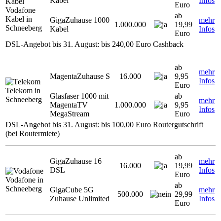
Kabel
Infos
Euro
Vodafone
ab
Kabel in
GigaZuhause 1000
mehr
1.000.000
19,99
Schneeberg
Kabel
Infos
Euro
DSL-Angebot bis 31. August: bis 240,00 Euro Cashback
ab
mehr
MagentaZuhause S
16.000
9,95
Infos
Euro
Telekom in
Glasfaser 1000 mit
ab
Schneeberg
mehr
MagentaTV
1.000.000
9,95
Infos
MegaStream
Euro
DSL-Angebot bis 31. August: bis 100,00 Euro Routergutschrift
(bei Routermiete)
ab
GigaZuhause 16
mehr
16.000
19,99
DSL
Infos
Euro
Vodafone in
ab
Schneeberg
GigaCube 5G
mehr
500.000
29,99
Zuhause Unlimited
Infos
Euro