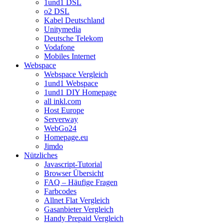
1und1 DSL
o2 DSL
Kabel Deutschland
Unitymedia
Deutsche Telekom
Vodafone
Mobiles Internet
Webspace
Webspace Vergleich
1und1 Webspace
1und1 DIY Homepage
all inkl.com
Host Europe
Serverway
WebGo24
Homepage.eu
Jimdo
Nützliches
Javascript-Tutorial
Browser Übersicht
FAQ – Häufige Fragen
Farbcodes
Allnet Flat Vergleich
Gasanbieter Vergleich
Handy Prepaid Vergleich