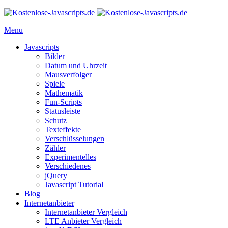
Menu
Javascripts
Bilder
Datum und Uhrzeit
Mausverfolger
Spiele
Mathematik
Fun-Scripts
Statusleiste
Schutz
Texteffekte
Verschlüsselungen
Zähler
Experimentelles
Verschiedenes
jQuery
Javascript Tutorial
Blog
Internetanbieter
Internetanbieter Vergleich
LTE Anbieter Vergleich