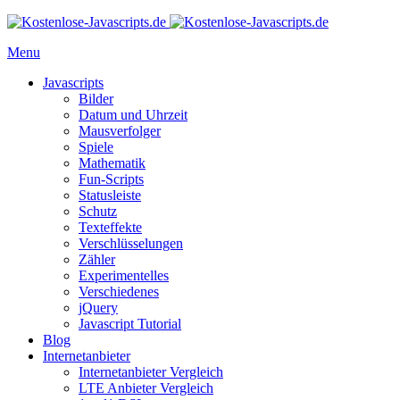
Menu
Javascripts
Bilder
Datum und Uhrzeit
Mausverfolger
Spiele
Mathematik
Fun-Scripts
Statusleiste
Schutz
Texteffekte
Verschlüsselungen
Zähler
Experimentelles
Verschiedenes
jQuery
Javascript Tutorial
Blog
Internetanbieter
Internetanbieter Vergleich
LTE Anbieter Vergleich