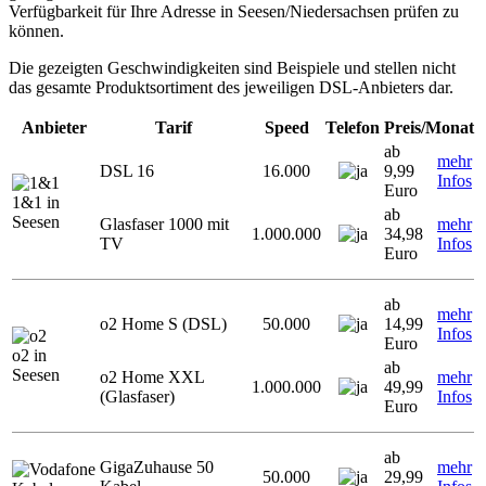
Verfügbarkeit für Ihre Adresse in Seesen/Niedersachsen prüfen zu
können.
Die gezeigten Geschwindigkeiten sind Beispiele und stellen nicht
das gesamte Produktsortiment des jeweiligen DSL-Anbieters dar.
Anbieter
Tarif
Speed
Telefon
Preis/Monat
ab
mehr
DSL 16
16.000
9,99
Infos
Euro
1&1 in
ab
Seesen
Glasfaser 1000 mit
mehr
1.000.000
34,98
TV
Infos
Euro
ab
mehr
o2 Home S (DSL)
50.000
14,99
Infos
Euro
o2 in
ab
Seesen
o2 Home XXL
mehr
1.000.000
49,99
(Glasfaser)
Infos
Euro
ab
GigaZuhause 50
mehr
50.000
29,99