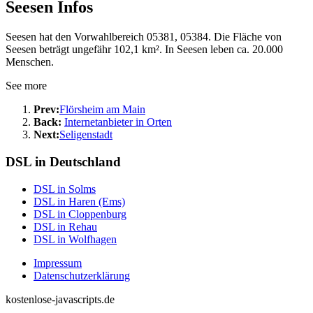
Seesen Infos
Seesen hat den Vorwahlbereich 05381, 05384. Die Fläche von
Seesen beträgt ungefähr 102,1 km². In Seesen leben ca. 20.000
Menschen.
See more
Prev:
Flörsheim am Main
Back:
Internetanbieter in Orten
Next:
Seligenstadt
DSL in Deutschland
DSL in Solms
DSL in Haren (Ems)
DSL in Cloppenburg
DSL in Rehau
DSL in Wolfhagen
Impressum
Datenschutzerklärung
kostenlose-javascripts.de