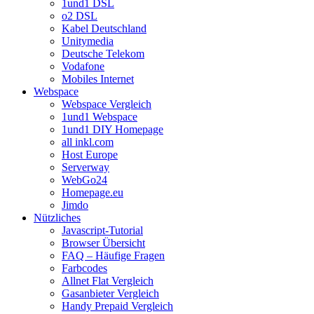
1und1 DSL
o2 DSL
Kabel Deutschland
Unitymedia
Deutsche Telekom
Vodafone
Mobiles Internet
Webspace
Webspace Vergleich
1und1 Webspace
1und1 DIY Homepage
all inkl.com
Host Europe
Serverway
WebGo24
Homepage.eu
Jimdo
Nützliches
Javascript-Tutorial
Browser Übersicht
FAQ – Häufige Fragen
Farbcodes
Allnet Flat Vergleich
Gasanbieter Vergleich
Handy Prepaid Vergleich