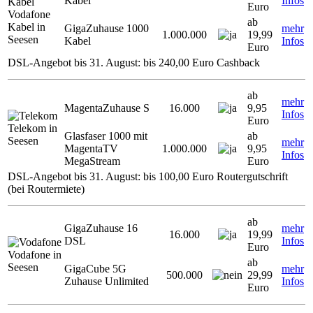
Kabel
Infos
Euro
Vodafone
ab
Kabel in
GigaZuhause 1000
mehr
1.000.000
19,99
Seesen
Kabel
Infos
Euro
DSL-Angebot bis 31. August: bis 240,00 Euro Cashback
ab
mehr
MagentaZuhause S
16.000
9,95
Infos
Euro
Telekom in
Glasfaser 1000 mit
ab
Seesen
mehr
MagentaTV
1.000.000
9,95
Infos
MegaStream
Euro
DSL-Angebot bis 31. August: bis 100,00 Euro Routergutschrift
(bei Routermiete)
ab
GigaZuhause 16
mehr
16.000
19,99
DSL
Infos
Euro
Vodafone in
ab
Seesen
GigaCube 5G
mehr
500.000
29,99
Zuhause Unlimited
Infos
Euro