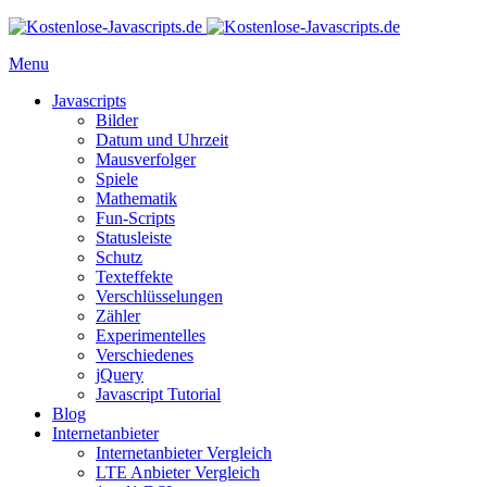
Menu
Javascripts
Bilder
Datum und Uhrzeit
Mausverfolger
Spiele
Mathematik
Fun-Scripts
Statusleiste
Schutz
Texteffekte
Verschlüsselungen
Zähler
Experimentelles
Verschiedenes
jQuery
Javascript Tutorial
Blog
Internetanbieter
Internetanbieter Vergleich
LTE Anbieter Vergleich