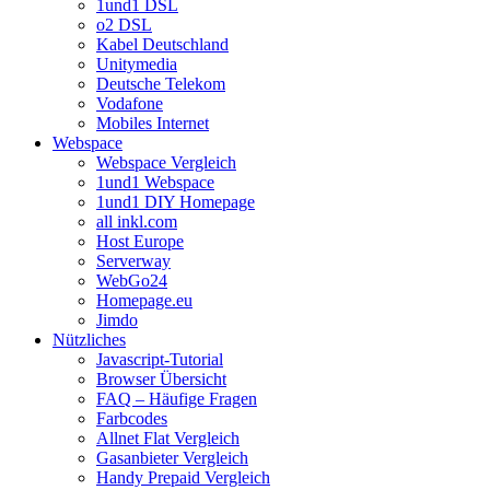
1und1 DSL
o2 DSL
Kabel Deutschland
Unitymedia
Deutsche Telekom
Vodafone
Mobiles Internet
Webspace
Webspace Vergleich
1und1 Webspace
1und1 DIY Homepage
all inkl.com
Host Europe
Serverway
WebGo24
Homepage.eu
Jimdo
Nützliches
Javascript-Tutorial
Browser Übersicht
FAQ – Häufige Fragen
Farbcodes
Allnet Flat Vergleich
Gasanbieter Vergleich
Handy Prepaid Vergleich