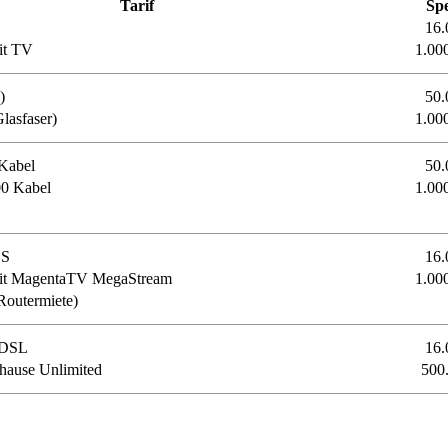
Tarif
Sp
16.
it TV
1.00
)
50.
asfaser)
1.00
Kabel
50.
0 Kabel
1.00
 S
16.
mit MagentaTV MegaStream
1.00
Routermiete)
 DSL
16.
ause Unlimited
500