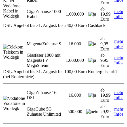
Kabel
Infos
Euro
Vodafone
ab
Kabel in
GigaZuhause 1000
mehr
1.000.000
19,99
Woldegk
Kabel
Infos
Euro
DSL-Angebot bis 31. August: bis 240,00 Euro Cashback
ab
mehr
MagentaZuhause S
16.000
9,95
Infos
Euro
Telekom in
Glasfaser 1000 mit
ab
Woldegk
mehr
MagentaTV
1.000.000
9,95
Infos
MegaStream
Euro
DSL-Angebot bis 31. August: bis 100,00 Euro Routergutschrift
(bei Routermiete)
ab
GigaZuhause 16
mehr
16.000
19,99
DSL
Infos
Euro
Vodafone in
ab
Woldegk
GigaCube 5G
mehr
500.000
29,99
Zuhause Unlimited
Infos
Euro