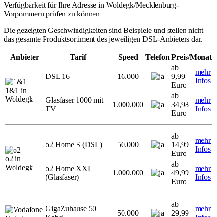
Verfügbarkeit für Ihre Adresse in Woldegk/Mecklenburg-
Vorpommern prüfen zu können.
Die gezeigten Geschwindigkeiten sind Beispiele und stellen nicht
das gesamte Produktsortiment des jeweiligen DSL-Anbieters dar.
Anbieter
Tarif
Speed
Telefon
Preis/Monat
ab
mehr
DSL 16
16.000
9,99
Infos
Euro
1&1 in
ab
Woldegk
Glasfaser 1000 mit
mehr
1.000.000
34,98
TV
Infos
Euro
ab
mehr
o2 Home S (DSL)
50.000
14,99
Infos
Euro
o2 in
ab
Woldegk
o2 Home XXL
mehr
1.000.000
49,99
(Glasfaser)
Infos
Euro
ab
GigaZuhause 50
mehr
50.000
29,99