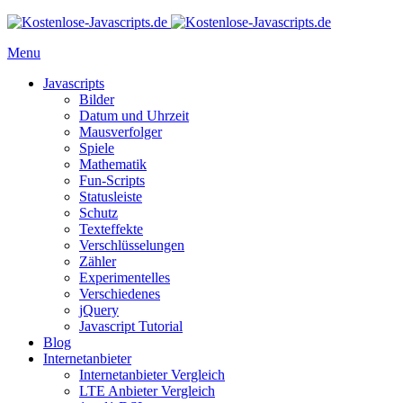
Menu
Javascripts
Bilder
Datum und Uhrzeit
Mausverfolger
Spiele
Mathematik
Fun-Scripts
Statusleiste
Schutz
Texteffekte
Verschlüsselungen
Zähler
Experimentelles
Verschiedenes
jQuery
Javascript Tutorial
Blog
Internetanbieter
Internetanbieter Vergleich
LTE Anbieter Vergleich