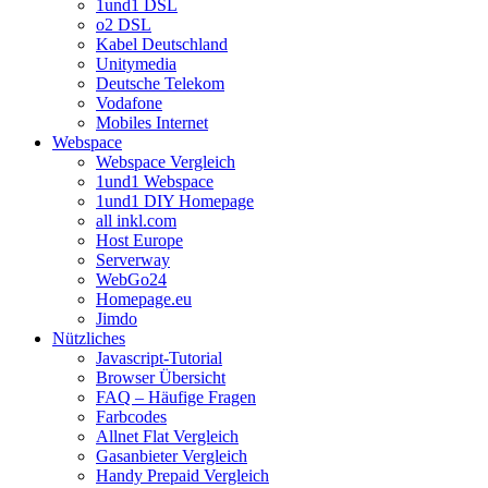
1und1 DSL
o2 DSL
Kabel Deutschland
Unitymedia
Deutsche Telekom
Vodafone
Mobiles Internet
Webspace
Webspace Vergleich
1und1 Webspace
1und1 DIY Homepage
all inkl.com
Host Europe
Serverway
WebGo24
Homepage.eu
Jimdo
Nützliches
Javascript-Tutorial
Browser Übersicht
FAQ – Häufige Fragen
Farbcodes
Allnet Flat Vergleich
Gasanbieter Vergleich
Handy Prepaid Vergleich