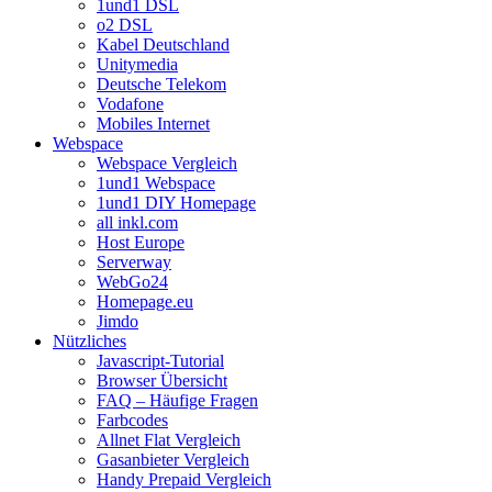
1und1 DSL
o2 DSL
Kabel Deutschland
Unitymedia
Deutsche Telekom
Vodafone
Mobiles Internet
Webspace
Webspace Vergleich
1und1 Webspace
1und1 DIY Homepage
all inkl.com
Host Europe
Serverway
WebGo24
Homepage.eu
Jimdo
Nützliches
Javascript-Tutorial
Browser Übersicht
FAQ – Häufige Fragen
Farbcodes
Allnet Flat Vergleich
Gasanbieter Vergleich
Handy Prepaid Vergleich