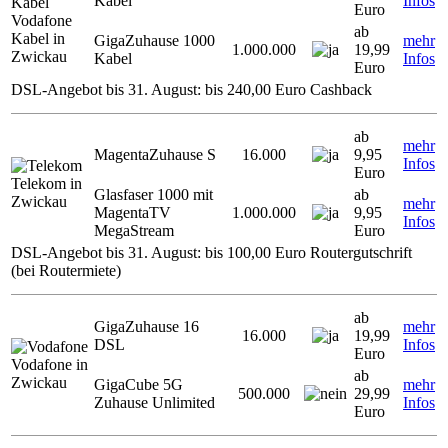
Kabel
Infos
Euro
Vodafone
ab
Kabel in
GigaZuhause 1000
mehr
1.000.000
19,99
Zwickau
Kabel
Infos
Euro
DSL-Angebot bis 31. August: bis 240,00 Euro Cashback
ab
mehr
MagentaZuhause S
16.000
9,95
Infos
Euro
Telekom in
Glasfaser 1000 mit
ab
Zwickau
mehr
MagentaTV
1.000.000
9,95
Infos
MegaStream
Euro
DSL-Angebot bis 31. August: bis 100,00 Euro Routergutschrift
(bei Routermiete)
ab
GigaZuhause 16
mehr
16.000
19,99
DSL
Infos
Euro
Vodafone in
ab
Zwickau
GigaCube 5G
mehr
500.000
29,99
Zuhause Unlimited
Infos
Euro