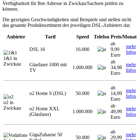
Verfügbarkeit für Ihre Adresse in Zwickau/Sachsen prüfen zu
können.
Die gezeigten Geschwindigkeiten sind Beispiele und stellen nicht
das gesamte Produktsortiment des jeweiligen DSL-Anbieters dar.
Anbieter
Tarif
Speed
Telefon
Preis/Monat
ab
mehr
DSL 16
16.000
9,99
Infos
Euro
1&1 in
ab
Zwickau
Glasfaser 1000 mit
mehr
1.000.000
34,98
TV
Infos
Euro
ab
mehr
o2 Home S (DSL)
50.000
14,99
Infos
Euro
o2 in
ab
Zwickau
o2 Home XXL
mehr
1.000.000
49,99
(Glasfaser)
Infos
Euro
ab
GigaZuhause 50
mehr
50.000
29,99