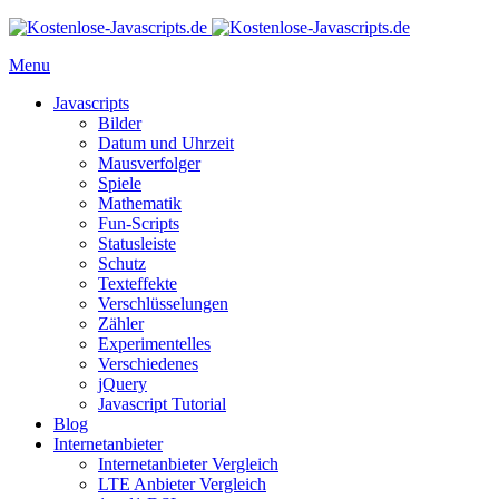
Menu
Javascripts
Bilder
Datum und Uhrzeit
Mausverfolger
Spiele
Mathematik
Fun-Scripts
Statusleiste
Schutz
Texteffekte
Verschlüsselungen
Zähler
Experimentelles
Verschiedenes
jQuery
Javascript Tutorial
Blog
Internetanbieter
Internetanbieter Vergleich
LTE Anbieter Vergleich