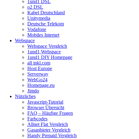
1und1 DSL
o2 DSL
Kabel Deutschland
Unitymedia
Deutsche Telekom
Vodafone
Mobiles Internet
Webspace
Webspace Vergleich
1und1 Webspace
1und1 DIY Homepage
all inkl.com
Host Europe
Serverway
WebGo24
Homepage.eu
Jimdo
Nützliches
Javascript-Tutorial
Browser Übersicht
FAQ – Häufige Fragen
Farbcodes
Allnet Flat Vergleich
Gasanbieter Vergleich
Handy Prepaid Vergleich