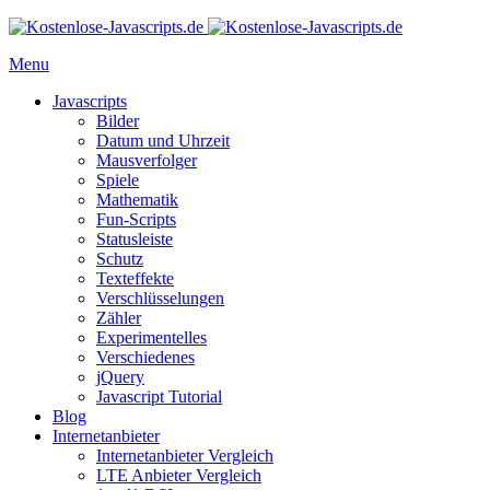
Menu
Javascripts
Bilder
Datum und Uhrzeit
Mausverfolger
Spiele
Mathematik
Fun-Scripts
Statusleiste
Schutz
Texteffekte
Verschlüsselungen
Zähler
Experimentelles
Verschiedenes
jQuery
Javascript Tutorial
Blog
Internetanbieter
Internetanbieter Vergleich
LTE Anbieter Vergleich