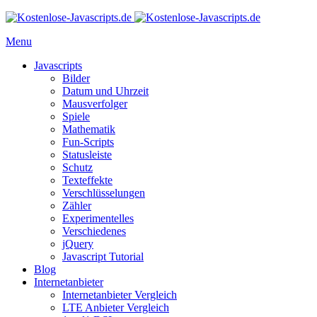
Menu
Javascripts
Bilder
Datum und Uhrzeit
Mausverfolger
Spiele
Mathematik
Fun-Scripts
Statusleiste
Schutz
Texteffekte
Verschlüsselungen
Zähler
Experimentelles
Verschiedenes
jQuery
Javascript Tutorial
Blog
Internetanbieter
Internetanbieter Vergleich
LTE Anbieter Vergleich