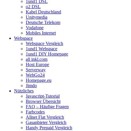
1und1 DSL
o2 DSL
Kabel Deutschland
Unitymedia
Deutsche Telekom
Vodafone
Mobiles Internet
Webspace
Webspace Vergleich
1und1 Webspace
1und1 DIY Homepage
all inkl.com
Host Europe
Serverway
WebGo24
Homepage.eu
Jimdo
Nützliches
Javascript-Tutorial
Browser Übersicht
FAQ – Häufige Fragen
Farbcodes
Allnet Flat Vergleich
Gasanbieter Vergleich
Handy Prepaid Vergleich