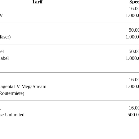
Tarif
Spe
16.0
TV
1.000.
50.0
aser)
1.000.
el
50.0
abel
1.000.
16.0
 MagentaTV MegaStream
1.000.
Routermiete)
L
16.0
e Unlimited
500.