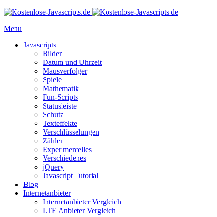
Menu
Javascripts
Bilder
Datum und Uhrzeit
Mausverfolger
Spiele
Mathematik
Fun-Scripts
Statusleiste
Schutz
Texteffekte
Verschlüsselungen
Zähler
Experimentelles
Verschiedenes
jQuery
Javascript Tutorial
Blog
Internetanbieter
Internetanbieter Vergleich
LTE Anbieter Vergleich