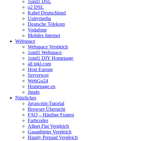
1und1 DSL
o2 DSL
Kabel Deutschland
Unitymedia
Deutsche Telekom
Vodafone
Mobiles Internet
Webspace
Webspace Vergleich
1und1 Webspace
1und1 DIY Homepage
all inkl.com
Host Europe
Serverway
WebGo24
Homepage.eu
Jimdo
Nützliches
Javascript-Tutorial
Browser Übersicht
FAQ – Häufige Fragen
Farbcodes
Allnet Flat Vergleich
Gasanbieter Vergleich
Handy Prepaid Vergleich