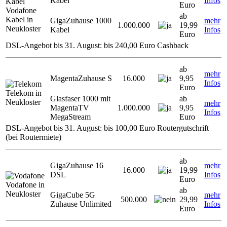
Kabel
Infos
Euro
Vodafone
ab
Kabel in
GigaZuhause 1000
mehr
1.000.000
19,99
Neukloster
Kabel
Infos
Euro
DSL-Angebot bis 31. August: bis 240,00 Euro Cashback
ab
mehr
MagentaZuhause S
16.000
9,95
Infos
Euro
Telekom in
Glasfaser 1000 mit
ab
Neukloster
mehr
MagentaTV
1.000.000
9,95
Infos
MegaStream
Euro
DSL-Angebot bis 31. August: bis 100,00 Euro Routergutschrift
(bei Routermiete)
ab
GigaZuhause 16
mehr
16.000
19,99
DSL
Infos
Euro
Vodafone in
ab
Neukloster
GigaCube 5G
mehr
500.000
29,99
Zuhause Unlimited
Infos
Euro