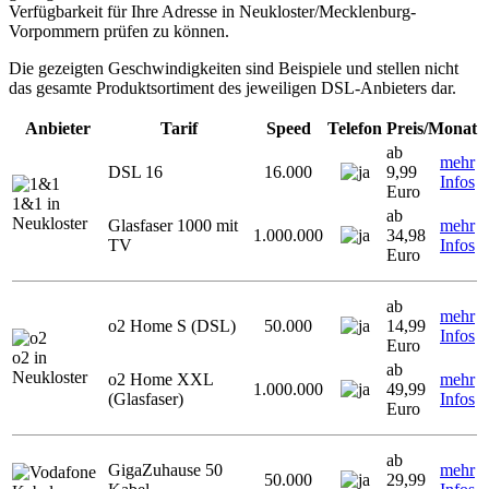
Verfügbarkeit für Ihre Adresse in Neukloster/Mecklenburg-
Vorpommern prüfen zu können.
Die gezeigten Geschwindigkeiten sind Beispiele und stellen nicht
das gesamte Produktsortiment des jeweiligen DSL-Anbieters dar.
Anbieter
Tarif
Speed
Telefon
Preis/Monat
ab
mehr
DSL 16
16.000
9,99
Infos
Euro
1&1 in
ab
Neukloster
Glasfaser 1000 mit
mehr
1.000.000
34,98
TV
Infos
Euro
ab
mehr
o2 Home S (DSL)
50.000
14,99
Infos
Euro
o2 in
ab
Neukloster
o2 Home XXL
mehr
1.000.000
49,99
(Glasfaser)
Infos
Euro
ab
GigaZuhause 50
mehr
50.000
29,99