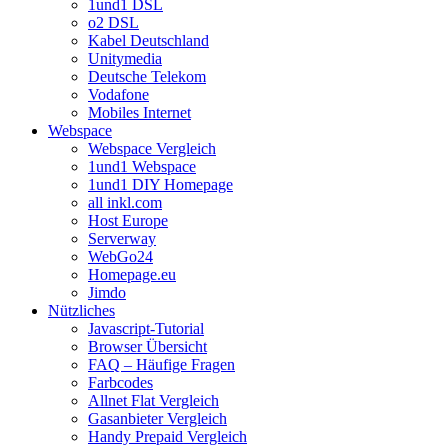
1und1 DSL
o2 DSL
Kabel Deutschland
Unitymedia
Deutsche Telekom
Vodafone
Mobiles Internet
Webspace
Webspace Vergleich
1und1 Webspace
1und1 DIY Homepage
all inkl.com
Host Europe
Serverway
WebGo24
Homepage.eu
Jimdo
Nützliches
Javascript-Tutorial
Browser Übersicht
FAQ – Häufige Fragen
Farbcodes
Allnet Flat Vergleich
Gasanbieter Vergleich
Handy Prepaid Vergleich