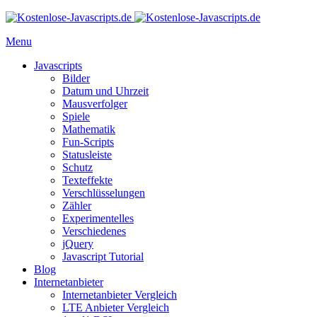
Menu
Javascripts
Bilder
Datum und Uhrzeit
Mausverfolger
Spiele
Mathematik
Fun-Scripts
Statusleiste
Schutz
Texteffekte
Verschlüsselungen
Zähler
Experimentelles
Verschiedenes
jQuery
Javascript Tutorial
Blog
Internetanbieter
Internetanbieter Vergleich
LTE Anbieter Vergleich