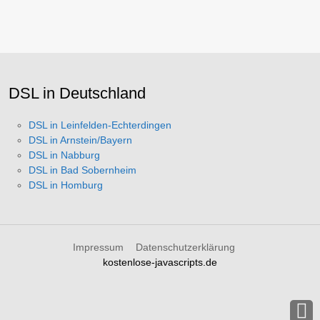
DSL in Deutschland
DSL in Leinfelden-Echterdingen
DSL in Arnstein/Bayern
DSL in Nabburg
DSL in Bad Sobernheim
DSL in Homburg
Impressum
Datenschutzerklärung
kostenlose-javascripts.de
B