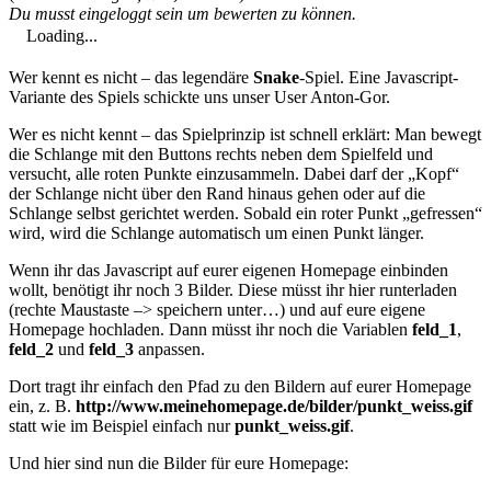
Du musst eingeloggt sein um bewerten zu können.
Loading...
Wer kennt es nicht – das legendäre
Snake
-Spiel. Eine Javascript-
Variante des Spiels schickte uns unser User Anton-Gor.
Wer es nicht kennt – das Spielprinzip ist schnell erklärt: Man bewegt
die Schlange mit den Buttons rechts neben dem Spielfeld und
versucht, alle roten Punkte einzusammeln. Dabei darf der „Kopf“
der Schlange nicht über den Rand hinaus gehen oder auf die
Schlange selbst gerichtet werden. Sobald ein roter Punkt „gefressen“
wird, wird die Schlange automatisch um einen Punkt länger.
Wenn ihr das Javascript auf eurer eigenen Homepage einbinden
wollt, benötigt ihr noch 3 Bilder. Diese müsst ihr hier runterladen
(rechte Maustaste –> speichern unter…) und auf eure eigene
Homepage hochladen. Dann müsst ihr noch die Variablen
feld_1
,
feld_2
und
feld_3
anpassen.
Dort tragt ihr einfach den Pfad zu den Bildern auf eurer Homepage
ein, z. B.
http://www.meinehomepage.de/bilder/punkt_weiss.gif
statt wie im Beispiel einfach nur
punkt_weiss.gif
.
Und hier sind nun die Bilder für eure Homepage: