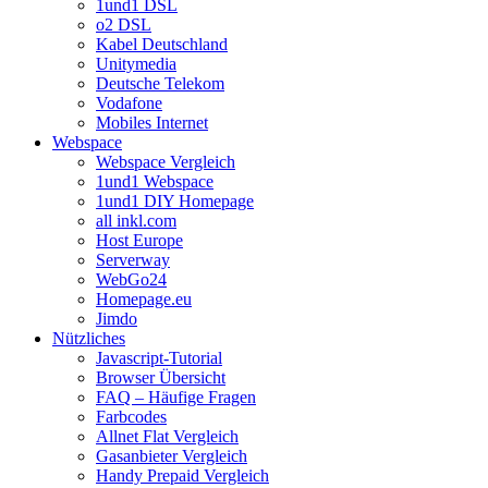
1und1 DSL
o2 DSL
Kabel Deutschland
Unitymedia
Deutsche Telekom
Vodafone
Mobiles Internet
Webspace
Webspace Vergleich
1und1 Webspace
1und1 DIY Homepage
all inkl.com
Host Europe
Serverway
WebGo24
Homepage.eu
Jimdo
Nützliches
Javascript-Tutorial
Browser Übersicht
FAQ – Häufige Fragen
Farbcodes
Allnet Flat Vergleich
Gasanbieter Vergleich
Handy Prepaid Vergleich