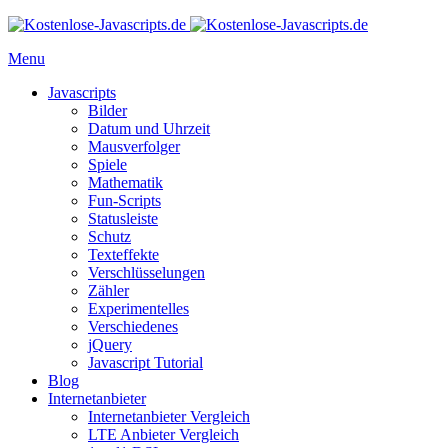
Menu
Javascripts
Bilder
Datum und Uhrzeit
Mausverfolger
Spiele
Mathematik
Fun-Scripts
Statusleiste
Schutz
Texteffekte
Verschlüsselungen
Zähler
Experimentelles
Verschiedenes
jQuery
Javascript Tutorial
Blog
Internetanbieter
Internetanbieter Vergleich
LTE Anbieter Vergleich