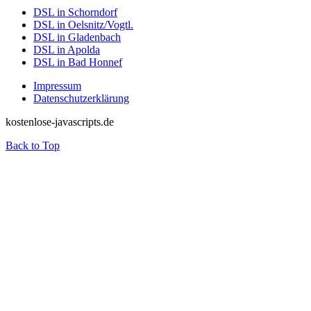
DSL in Schorndorf
DSL in Oelsnitz/Vogtl.
DSL in Gladenbach
DSL in Apolda
DSL in Bad Honnef
Impressum
Datenschutzerklärung
kostenlose-javascripts.de
Back to Top