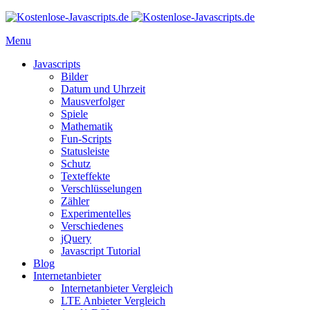
Menu
Javascripts
Bilder
Datum und Uhrzeit
Mausverfolger
Spiele
Mathematik
Fun-Scripts
Statusleiste
Schutz
Texteffekte
Verschlüsselungen
Zähler
Experimentelles
Verschiedenes
jQuery
Javascript Tutorial
Blog
Internetanbieter
Internetanbieter Vergleich
LTE Anbieter Vergleich