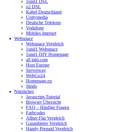
1und1 DSL
o2 DSL
Kabel Deutschland
Unitymedia
Deutsche Telekom
Vodafone
Mobiles Internet
Webspace
Webspace Vergleich
1und1 Webspace
1und1 DIY Homepage
all inkl.com
Host Europe
Serverway
WebGo24
Homepage.eu
Jimdo
Nützliches
Javascript-Tutorial
Browser Übersicht
FAQ – Häufige Fragen
Farbcodes
Allnet Flat Vergleich
Gasanbieter Vergleich
Handy Prepaid Vergleich