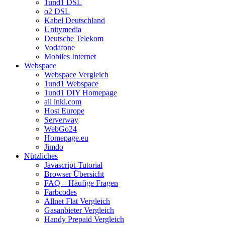
1und1 DSL
o2 DSL
Kabel Deutschland
Unitymedia
Deutsche Telekom
Vodafone
Mobiles Internet
Webspace
Webspace Vergleich
1und1 Webspace
1und1 DIY Homepage
all inkl.com
Host Europe
Serverway
WebGo24
Homepage.eu
Jimdo
Nützliches
Javascript-Tutorial
Browser Übersicht
FAQ – Häufige Fragen
Farbcodes
Allnet Flat Vergleich
Gasanbieter Vergleich
Handy Prepaid Vergleich