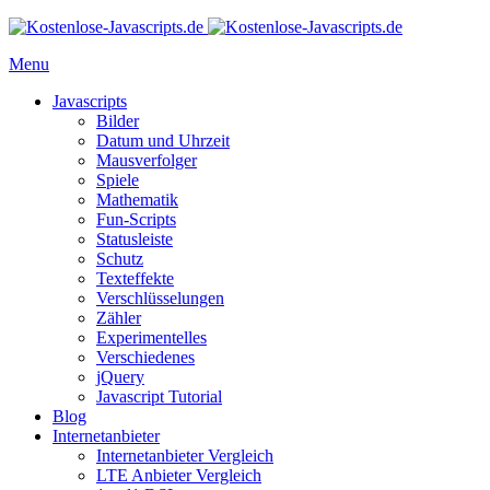
Menu
Javascripts
Bilder
Datum und Uhrzeit
Mausverfolger
Spiele
Mathematik
Fun-Scripts
Statusleiste
Schutz
Texteffekte
Verschlüsselungen
Zähler
Experimentelles
Verschiedenes
jQuery
Javascript Tutorial
Blog
Internetanbieter
Internetanbieter Vergleich
LTE Anbieter Vergleich