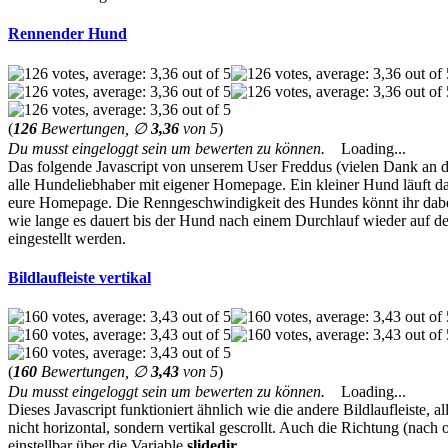
Rennender Hund
(
126
Bewertungen, ∅
3,36
von 5
)
Du musst eingeloggt sein um bewerten zu können.
Loading...
Das folgende Javascript von unserem User Freddus (vielen Dank an dies
alle Hundeliebhaber mit eigener Homepage. Ein kleiner Hund läuft da
eure Homepage. Die Renngeschwindigkeit des Hundes könnt ihr dabei 
wie lange es dauert bis der Hund nach einem Durchlauf wieder auf d
eingestellt werden.
Bildlaufleiste vertikal
(
160
Bewertungen, ∅
3,43
von 5
)
Du musst eingeloggt sein um bewerten zu können.
Loading...
Dieses Javascript funktioniert ähnlich wie die andere Bildlaufleiste, a
nicht horizontal, sondern vertikal gescrollt. Auch die Richtung (nach 
einstellbar über die Variable
slidedir
.