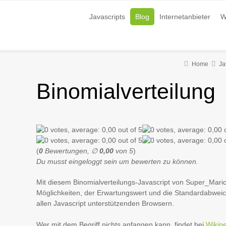
Javascripts
Blog
Internetanbieter
W
Home
Ja
Binomialverteilung
(
0
Bewertungen, ∅
0,00
von 5
)
Du musst eingeloggt sein um bewerten zu können.
Mit diesem Binomialverteilungs-Javascript von Super_Mario 
Möglichkeiten, der Erwartungswert und die Standardabweic
allen Javascript unterstützenden Browsern.
Wer mit dem Begriff nichts anfangen kann, findet bei
Wikip