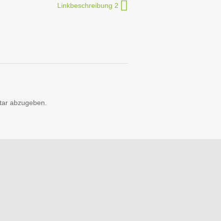
Linkbeschreibung 2
cripts
tar abzugeben.