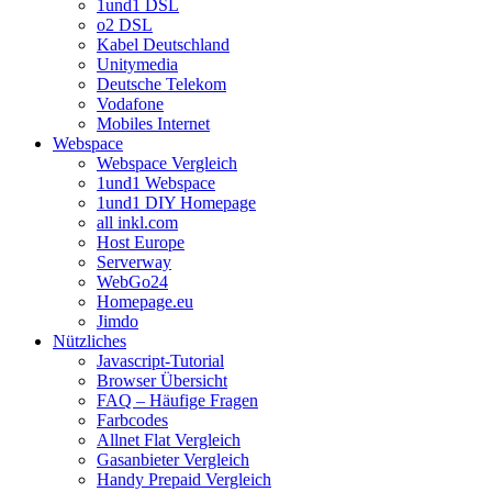
1und1 DSL
o2 DSL
Kabel Deutschland
Unitymedia
Deutsche Telekom
Vodafone
Mobiles Internet
Webspace
Webspace Vergleich
1und1 Webspace
1und1 DIY Homepage
all inkl.com
Host Europe
Serverway
WebGo24
Homepage.eu
Jimdo
Nützliches
Javascript-Tutorial
Browser Übersicht
FAQ – Häufige Fragen
Farbcodes
Allnet Flat Vergleich
Gasanbieter Vergleich
Handy Prepaid Vergleich