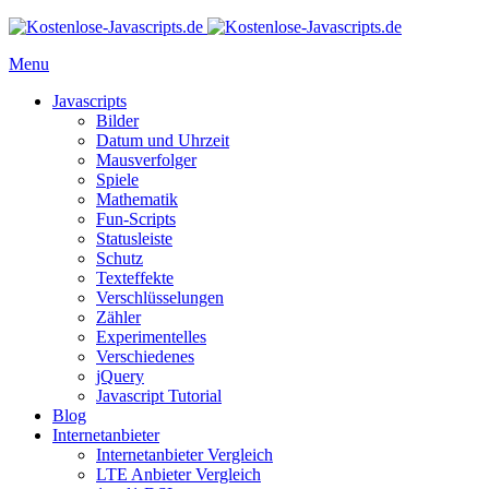
Menu
Javascripts
Bilder
Datum und Uhrzeit
Mausverfolger
Spiele
Mathematik
Fun-Scripts
Statusleiste
Schutz
Texteffekte
Verschlüsselungen
Zähler
Experimentelles
Verschiedenes
jQuery
Javascript Tutorial
Blog
Internetanbieter
Internetanbieter Vergleich
LTE Anbieter Vergleich