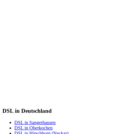
DSL in Deutschland
DSL in Sangerhausen
DSL in Oberkochen
DSL in Hirschhorn (Neckar)