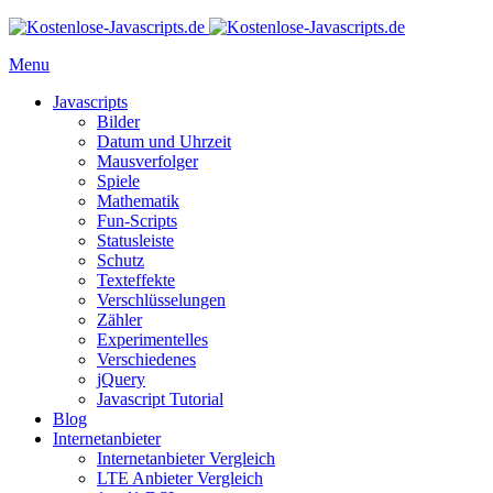
Menu
Javascripts
Bilder
Datum und Uhrzeit
Mausverfolger
Spiele
Mathematik
Fun-Scripts
Statusleiste
Schutz
Texteffekte
Verschlüsselungen
Zähler
Experimentelles
Verschiedenes
jQuery
Javascript Tutorial
Blog
Internetanbieter
Internetanbieter Vergleich
LTE Anbieter Vergleich