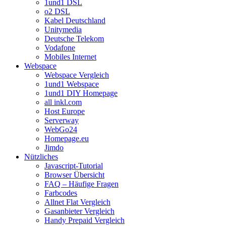
1und1 DSL
o2 DSL
Kabel Deutschland
Unitymedia
Deutsche Telekom
Vodafone
Mobiles Internet
Webspace
Webspace Vergleich
1und1 Webspace
1und1 DIY Homepage
all inkl.com
Host Europe
Serverway
WebGo24
Homepage.eu
Jimdo
Nützliches
Javascript-Tutorial
Browser Übersicht
FAQ – Häufige Fragen
Farbcodes
Allnet Flat Vergleich
Gasanbieter Vergleich
Handy Prepaid Vergleich