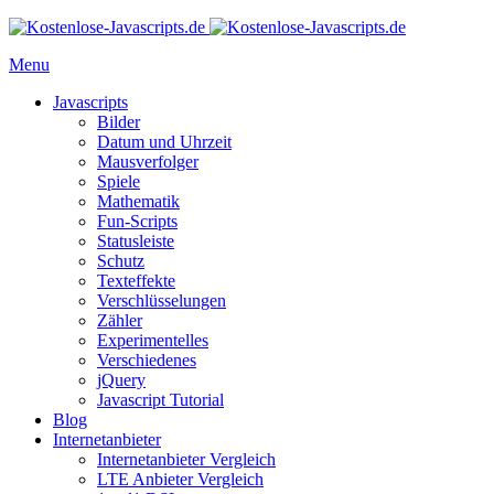
Menu
Javascripts
Bilder
Datum und Uhrzeit
Mausverfolger
Spiele
Mathematik
Fun-Scripts
Statusleiste
Schutz
Texteffekte
Verschlüsselungen
Zähler
Experimentelles
Verschiedenes
jQuery
Javascript Tutorial
Blog
Internetanbieter
Internetanbieter Vergleich
LTE Anbieter Vergleich