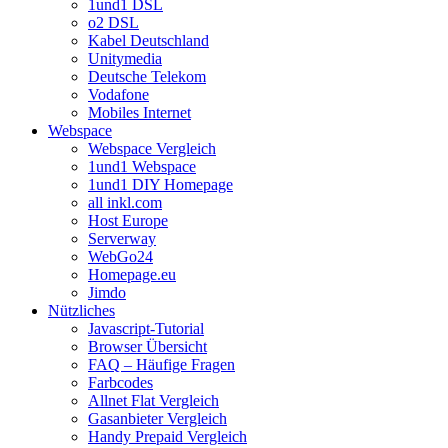
1und1 DSL
o2 DSL
Kabel Deutschland
Unitymedia
Deutsche Telekom
Vodafone
Mobiles Internet
Webspace
Webspace Vergleich
1und1 Webspace
1und1 DIY Homepage
all inkl.com
Host Europe
Serverway
WebGo24
Homepage.eu
Jimdo
Nützliches
Javascript-Tutorial
Browser Übersicht
FAQ – Häufige Fragen
Farbcodes
Allnet Flat Vergleich
Gasanbieter Vergleich
Handy Prepaid Vergleich