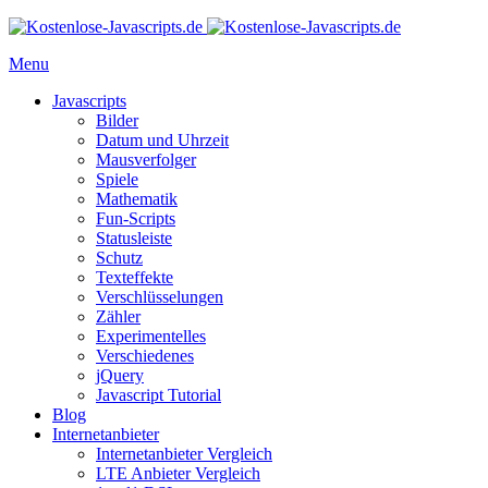
Menu
Javascripts
Bilder
Datum und Uhrzeit
Mausverfolger
Spiele
Mathematik
Fun-Scripts
Statusleiste
Schutz
Texteffekte
Verschlüsselungen
Zähler
Experimentelles
Verschiedenes
jQuery
Javascript Tutorial
Blog
Internetanbieter
Internetanbieter Vergleich
LTE Anbieter Vergleich