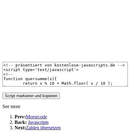
See more
Prev:
Morsecode
Back:
Javascripts
Next:
Zahlen übersetzen