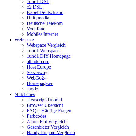
1und1 DSL
o2 DSL
Kabel Deutschland
Unitymedia
Deutsche Telekom
Vodafone
Mobiles Internet
Webspace
Webspace Vergleich
1und1 Webspace
1und1 DIY Homepage
all inkl.com
Host Europe
Serverway
WebGo24
Homepage.eu
Jimdo
Nützliches
Javascript-Tutorial
Browser Übersicht
FAQ – Häufige Fragen
Farbcodes
Allnet Flat Vergleich
Gasanbieter Vergleich
Handy Prepaid Vergleich