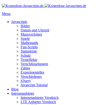
Menu
Javascripts
Bilder
Datum und Uhrzeit
Mausverfolger
Spiele
Mathematik
Fun-Scripts
Statusleiste
Schutz
Texteffekte
Verschlüsselungen
Zähler
Experimentelles
Verschiedenes
jQuery
Javascript Tutorial
Blog
Internetanbieter
Internetanbieter Vergleich
LTE Anbieter Vergleich