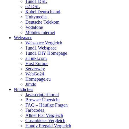
1und1 DSL
o2 DSL
Kabel Deutschland
Unitymedia
Deutsche Telekom
Vodafone
Mobiles Internet
Webspace
Webspace Vergleich
1und1 Webspace
1und1 DIY Homepage
all inkl.com
Host Europe
Serverway
WebGo24
Homepage.eu
Jimdo
Nützliches
Javascript-Tutorial
Browser Übersicht
FAQ – Häufige Fragen
Farbcodes
Allnet Flat Vergleich
Gasanbieter Vergleich
Handy Prepaid Vergleich