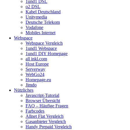
1und1 DSL
o2 DSL
Kabel Deutschland
Unitymedia
Deutsche Telekom
Vodafone
Mobiles Internet
Webspace
Webspace Vergleich
1und1 Webspace
1und1 DIY Homepage
all inkl.com
Host Europe
Serverway
WebGo24
Homepage.eu
Jimdo
Nützliches
Javascript-Tutorial
Browser Übersicht
FAQ – Häufige Fragen
Farbcodes
Allnet Flat Vergleich
Gasanbieter Vergleich
Handy Prepaid Vergleich