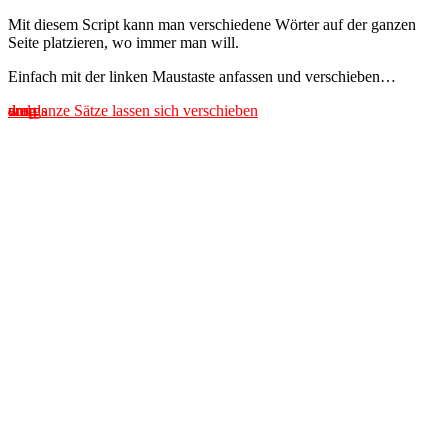
Mit diesem Script kann man verschiedene Wörter auf der ganzen
Seite platzieren, wo immer man will.
Einfach mit der linken Maustaste anfassen und verschieben…
drag
drop
words
and
aus ganze Sätze lassen sich verschieben