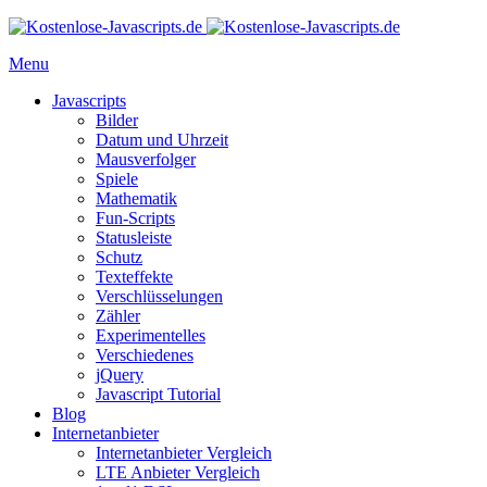
Menu
Javascripts
Bilder
Datum und Uhrzeit
Mausverfolger
Spiele
Mathematik
Fun-Scripts
Statusleiste
Schutz
Texteffekte
Verschlüsselungen
Zähler
Experimentelles
Verschiedenes
jQuery
Javascript Tutorial
Blog
Internetanbieter
Internetanbieter Vergleich
LTE Anbieter Vergleich