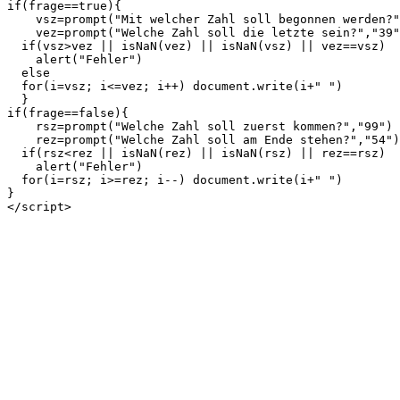
if(frage==true){

    vsz=prompt("Mit welcher Zahl soll begonnen werden?"
    vez=prompt("Welche Zahl soll die letzte sein?","39"
  if(vsz>vez || isNaN(vez) || isNaN(vsz) || vez==vsz)

    alert("Fehler")

  else

  for(i=vsz; i<=vez; i++) document.write(i+" ")

  }

if(frage==false){

    rsz=prompt("Welche Zahl soll zuerst kommen?","99")

    rez=prompt("Welche Zahl soll am Ende stehen?","54")

  if(rsz<rez || isNaN(rez) || isNaN(rsz) || rez==rsz)

    alert("Fehler")

  for(i=rsz; i>=rez; i--) document.write(i+" ")

}

</script>