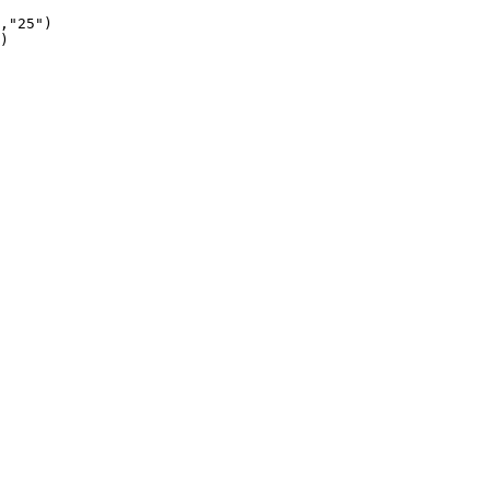
,"25")

)
