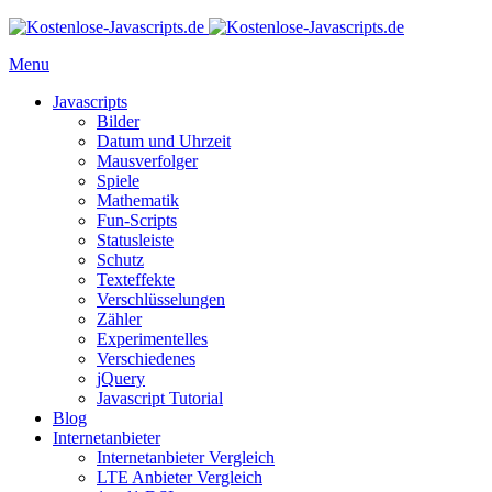
Menu
Javascripts
Bilder
Datum und Uhrzeit
Mausverfolger
Spiele
Mathematik
Fun-Scripts
Statusleiste
Schutz
Texteffekte
Verschlüsselungen
Zähler
Experimentelles
Verschiedenes
jQuery
Javascript Tutorial
Blog
Internetanbieter
Internetanbieter Vergleich
LTE Anbieter Vergleich