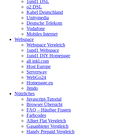
1und1 DSL
o2 DSL
Kabel Deutschland
Unitymedia
Deutsche Telekom
Vodafone
Mobiles Internet
Webspace
Webspace Vergleich
1und1 Webspace
1und1 DIY Homepage
all inkl.com
Host Europe
Serverway
WebGo24
Homepage.eu
Jimdo
Nützliches
Javascript-Tutorial
Browser Übersicht
FAQ – Häufige Fragen
Farbcodes
Allnet Flat Vergleich
Gasanbieter Vergleich
Handy Prepaid Vergleich