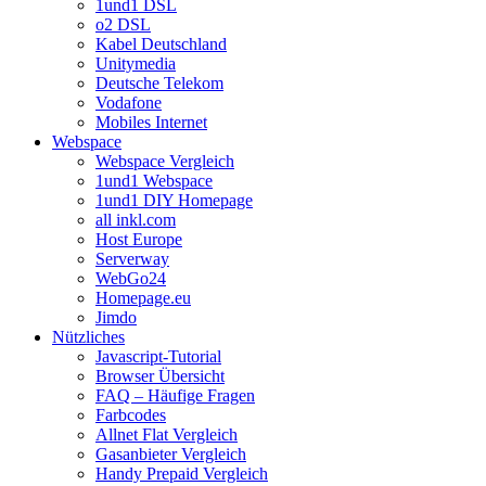
1und1 DSL
o2 DSL
Kabel Deutschland
Unitymedia
Deutsche Telekom
Vodafone
Mobiles Internet
Webspace
Webspace Vergleich
1und1 Webspace
1und1 DIY Homepage
all inkl.com
Host Europe
Serverway
WebGo24
Homepage.eu
Jimdo
Nützliches
Javascript-Tutorial
Browser Übersicht
FAQ – Häufige Fragen
Farbcodes
Allnet Flat Vergleich
Gasanbieter Vergleich
Handy Prepaid Vergleich