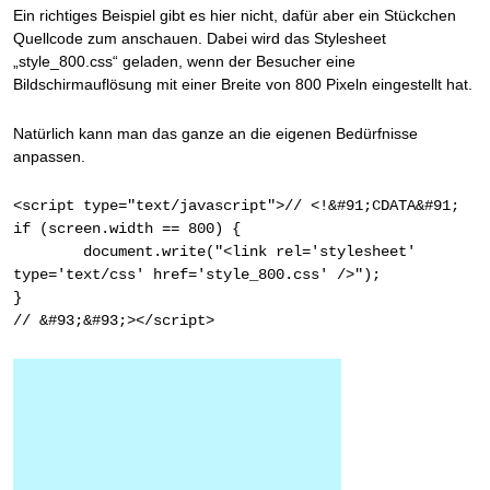
Ein richtiges Beispiel gibt es hier nicht, dafür aber ein Stückchen
Quellcode zum anschauen. Dabei wird das Stylesheet
„style_800.css“ geladen, wenn der Besucher eine
Bildschirmauflösung mit einer Breite von 800 Pixeln eingestellt hat.
Natürlich kann man das ganze an die eigenen Bedürfnisse
anpassen.
<script type="text/javascript">// <!&#91;CDATA&#91;

if (screen.width == 800) { 

	document.write("<link rel='stylesheet' 
type='text/css' href='style_800.css' />");

} 

// &#93;&#93;></script>