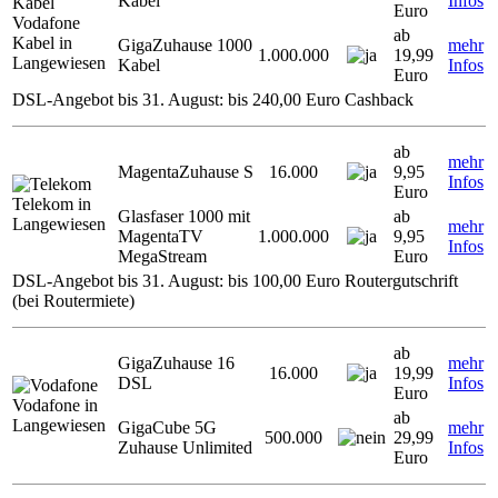
Kabel
Infos
Euro
Vodafone
ab
Kabel in
GigaZuhause 1000
mehr
1.000.000
19,99
Langewiesen
Kabel
Infos
Euro
DSL-Angebot bis 31. August: bis 240,00 Euro Cashback
ab
mehr
MagentaZuhause S
16.000
9,95
Infos
Euro
Telekom in
Glasfaser 1000 mit
ab
Langewiesen
mehr
MagentaTV
1.000.000
9,95
Infos
MegaStream
Euro
DSL-Angebot bis 31. August: bis 100,00 Euro Routergutschrift
(bei Routermiete)
ab
GigaZuhause 16
mehr
16.000
19,99
DSL
Infos
Euro
Vodafone in
ab
Langewiesen
GigaCube 5G
mehr
500.000
29,99
Zuhause Unlimited
Infos
Euro