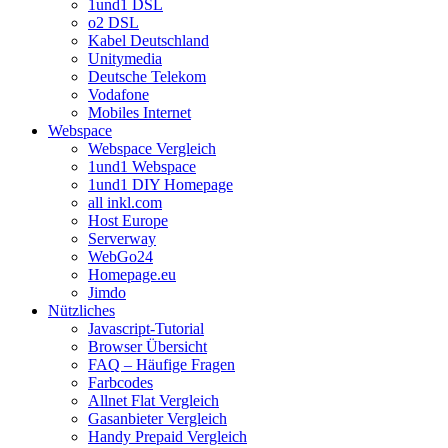
1und1 DSL
o2 DSL
Kabel Deutschland
Unitymedia
Deutsche Telekom
Vodafone
Mobiles Internet
Webspace
Webspace Vergleich
1und1 Webspace
1und1 DIY Homepage
all inkl.com
Host Europe
Serverway
WebGo24
Homepage.eu
Jimdo
Nützliches
Javascript-Tutorial
Browser Übersicht
FAQ – Häufige Fragen
Farbcodes
Allnet Flat Vergleich
Gasanbieter Vergleich
Handy Prepaid Vergleich