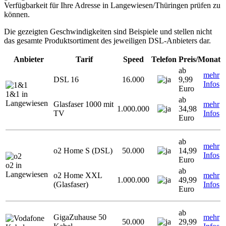
Verfügbarkeit für Ihre Adresse in Langewiesen/Thüringen prüfen zu
können.
Die gezeigten Geschwindigkeiten sind Beispiele und stellen nicht
das gesamte Produktsortiment des jeweiligen DSL-Anbieters dar.
Anbieter
Tarif
Speed
Telefon
Preis/Monat
ab
mehr
DSL 16
16.000
9,99
Infos
Euro
1&1 in
ab
Langewiesen
Glasfaser 1000 mit
mehr
1.000.000
34,98
TV
Infos
Euro
ab
mehr
o2 Home S (DSL)
50.000
14,99
Infos
Euro
o2 in
ab
Langewiesen
o2 Home XXL
mehr
1.000.000
49,99
(Glasfaser)
Infos
Euro
ab
GigaZuhause 50
mehr
50.000
29,99