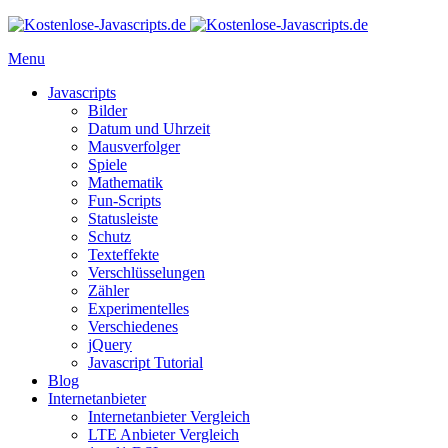
Menu
Javascripts
Bilder
Datum und Uhrzeit
Mausverfolger
Spiele
Mathematik
Fun-Scripts
Statusleiste
Schutz
Texteffekte
Verschlüsselungen
Zähler
Experimentelles
Verschiedenes
jQuery
Javascript Tutorial
Blog
Internetanbieter
Internetanbieter Vergleich
LTE Anbieter Vergleich