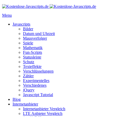
Menu
Javascripts
Bilder
Datum und Uhrzeit
Mausverfolger
Spiele
Mathematik
Fun-Scripts
Statusleiste
Schutz
Texteffekte
Verschlüsselungen
Zähler
Experimentelles
Verschiedenes
jQuery
Javascript Tutorial
Blog
Internetanbieter
Internetanbieter Vergleich
LTE Anbieter Vergleich