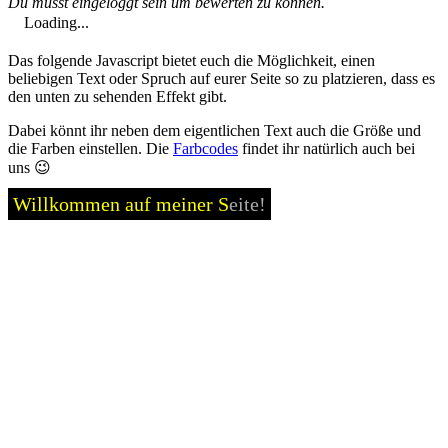
Du musst eingeloggt sein um bewerten zu können.
Loading...
Das folgende Javascript bietet euch die Möglichkeit, einen
beliebigen Text oder Spruch auf eurer Seite so zu platzieren, dass es
den unten zu sehenden Effekt gibt.
Dabei könnt ihr neben dem eigentlichen Text auch die Größe und
die Farben einstellen. Die
Farbcodes
findet ihr natürlich auch bei
uns 😉
W
i
l
l
k
o
m
m
e
n
a
u
f
m
e
i
n
e
r
S
e
i
t
e
!