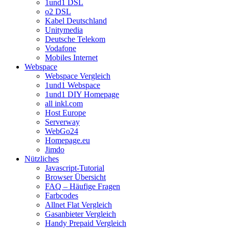
1und1 DSL
o2 DSL
Kabel Deutschland
Unitymedia
Deutsche Telekom
Vodafone
Mobiles Internet
Webspace
Webspace Vergleich
1und1 Webspace
1und1 DIY Homepage
all inkl.com
Host Europe
Serverway
WebGo24
Homepage.eu
Jimdo
Nützliches
Javascript-Tutorial
Browser Übersicht
FAQ – Häufige Fragen
Farbcodes
Allnet Flat Vergleich
Gasanbieter Vergleich
Handy Prepaid Vergleich